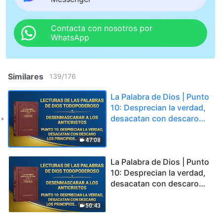
Contacta con nosotros por
WhatsApp
Similares
139
/
176
La Palabra de Dios | Punto
10: Desprecian la verdad,
desacatan con descaro
los principios e ignoran
las disposiciones de la
47:08
casa de Dios (VI) Parte 4
La Palabra de Dios | Punto
10: Desprecian la verdad,
desacatan con descaro
los principios e ignoran
las disposiciones de la
50:43
casa de Dios (VII) Parte 1