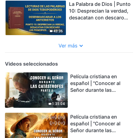
La Palabra de Dios | Punto
10: Desprecian la verdad,
desacatan con descaro
los principios e ignoran
las disposiciones de la
43:36
casa de Dios (VII) Parte 2
Ver más
Videos seleccionados
Película cristiana en
español | "Conocer al
Señor durante las
catástrofes" (Parte 2) La
Tierra se enfrenta a una
1:35:04
extinción masiva. ¿Cómo
Película cristiana en
podemos sobrevivir?
español | "Conocer al
Señor durante las
catástrofes" (Parte 1) El