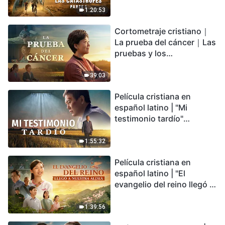
desastre del fin es
1:20:53
irreversible, ¿dónde
Cortometraje cristiano｜
encontrarás refugio?
La prueba del cáncer｜Las
pruebas y los
refinamientos son
bendiciones de Dios
39:03
Película cristiana en
español latino | "Mi
testimonio tardío"
Testimonio de
arrepentimiento
1:55:32
profundamente
Película cristiana en
conmovedor
español latino | "El
evangelio del reino llegó a
nuestra aldea"
1:39:56