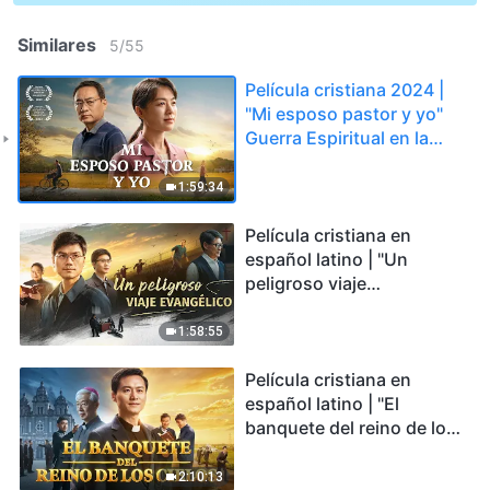
Similares
5
/
55
Película cristiana 2024 |
"Mi esposo pastor y yo"
Guerra Espiritual en la
Acogida del Regreso del
Señor
1:59:34
Película cristiana en
español latino | "Un
peligroso viaje
evangélico" basada en
una historia real
1:58:55
Película cristiana en
español latino | "El
banquete del reino de los
cielos" Un sacerdote
católico encontró el
2:10:13