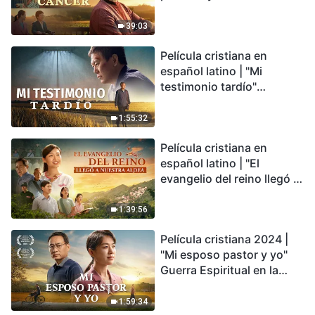
refinamientos son
bendiciones de Dios
39:03
Película cristiana en
español latino | "Mi
testimonio tardío"
Testimonio de
arrepentimiento
1:55:32
profundamente
Película cristiana en
conmovedor
español latino | "El
evangelio del reino llegó a
nuestra aldea"
1:39:56
Película cristiana 2024 |
"Mi esposo pastor y yo"
Guerra Espiritual en la
Acogida del Regreso del
Señor
1:59:34