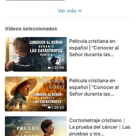
camino al reino de los
cielos
Ver más
Videos seleccionados
Película cristiana en
español | "Conocer al
Señor durante las
catástrofes" (Parte 2) La
Tierra se enfrenta a una
1:35:04
extinción masiva. ¿Cómo
Película cristiana en
podemos sobrevivir?
español | "Conocer al
Señor durante las
catástrofes" (Parte 1) El
desastre del fin es
1:20:53
irreversible, ¿dónde
Cortometraje cristiano｜
encontrarás refugio?
La prueba del cáncer｜Las
pruebas y los