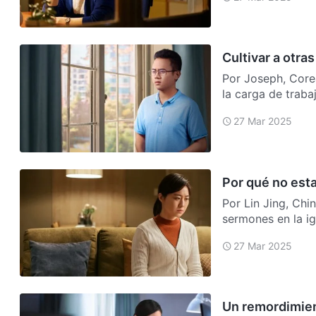
Cultivar a otra
Por Joseph, Core
la carga de trab
equipo…
27 Mar 2025
Por qué no esta
Por Lin Jing, Chi
sermones en la ig
de trab…
27 Mar 2025
Un remordimien