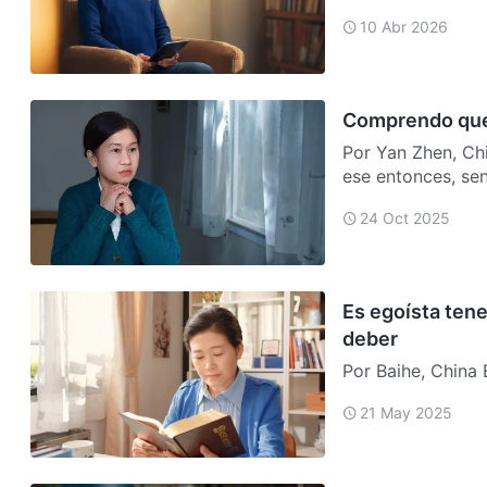
los lí…
10 Abr 2026
Comprendo que
Por Yan Zhen, Chin
ese entonces, sen
d…
24 Oct 2025
Es egoísta tene
deber
Por Baihe, China En febrero de 2023, era líder de distrito. Un día, recibí una
carta del líder s
21 May 2025