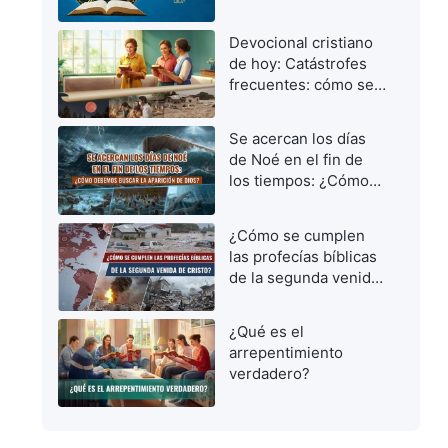
día y hora nadie
sabe"?
Devocional cristiano
de hoy: Catástrofes
frecuentes: cómo ser
vírgenes prudentes
para dar la bienvenida
Se acercan los días
al Señor
de Noé en el fin de
los tiempos: ¿Cómo
debemos buscar la
aparición de Dios?
¿Cómo se cumplen
las profecías bíblicas
de la segunda venida
de Cristo?
¿Qué es el
arrepentimiento
verdadero?