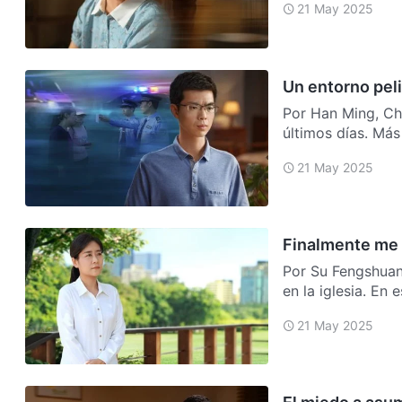
21 May 2025
Un entorno pel
Por Han Ming, Ch
últimos días. Más
objet…
21 May 2025
Finalmente me 
Por Su Fengshuang
en la iglesia. En
…
21 May 2025