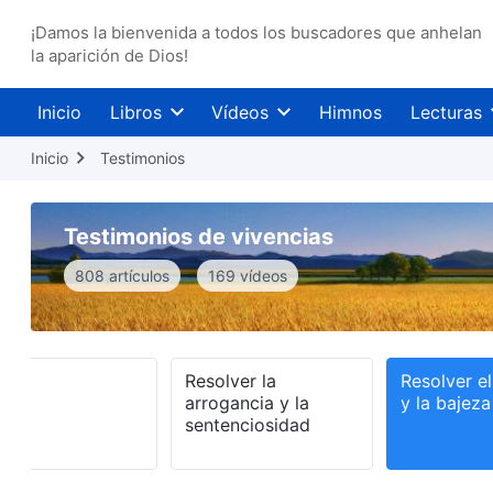
¡Damos la bienvenida a todos los buscadores que anhelan
la aparición de Dios!
Inicio
Libros
Vídeos
Himnos
Lecturas
Inicio
Testimonios
Testimonios de vivencias
808 artículos
169 vídeos
do
Resolver la
Resolver e
arrogancia y la
y la bajeza
sentenciosidad