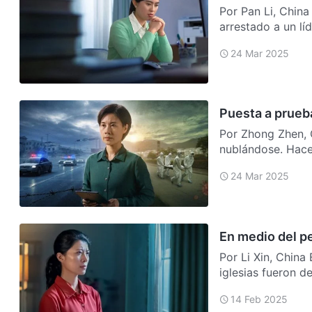
Por Pan Li, China
arrestado a un lí
relativamen…
24 Mar 2025
Puesta a prueb
Por Zhong Zhen, 
nublándose. Hace 
Huaxi, por …
24 Mar 2025
En medio del pe
Por Li Xin, China
iglesias fueron d
herm…
14 Feb 2025