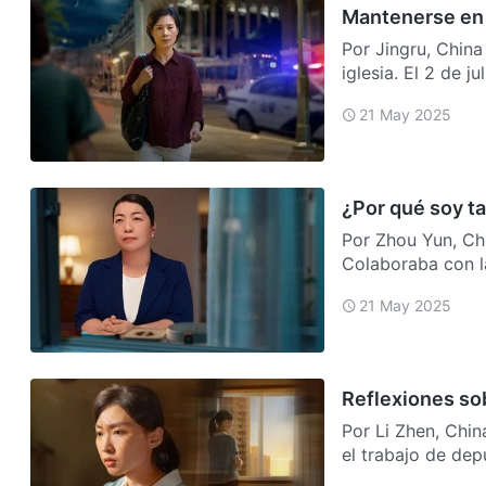
Mantenerse en 
Por Jingru, China
iglesia. El 2 de 
21 May 2025
¿Por qué soy t
Por Zhou Yun, Chi
Colaboraba con l
de la iglesia. N…
21 May 2025
Reflexiones so
Por Li Zhen, Chin
el trabajo de dep