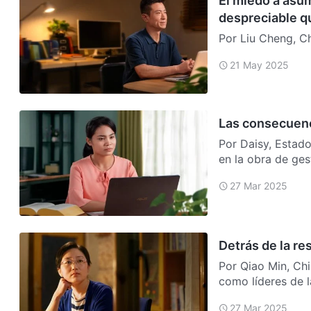
El miedo a asum
despreciable q
Por Liu Cheng, C
relacionado con t
21 May 2025
líderes esta…
Las consecuenc
Por Daisy, Estad
en la obra de ges
para t…
27 Mar 2025
Detrás de la r
Por Qiao Min, Ch
como líderes de l
mañana ha…
27 Mar 2025