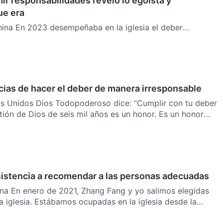
ir responsabilidades reveló lo egoísta y
ue era
hina En 2023 desempeñaba en la iglesia el deber
extos. En junio, el supervisor Yang Feng me dijo que los
ias de hacer el deber de manera irresponsable
os Unidos Dios Todopoderoso dice: “Cumplir con tu deber
tión de Dios de seis mil años es un honor. Es un honor
esistencia a recomendar a las personas adecuadas
ina En enero de 2021, Zhang Fang y yo salimos elegidas
a iglesia. Estábamos ocupadas en la iglesia desde la