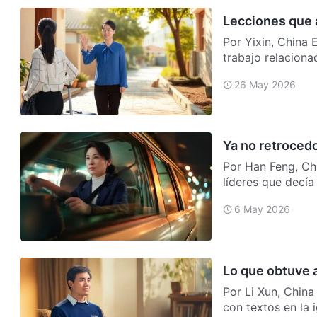
Lecciones que 
Por Yixin, China En marzo de 2019, hacía mi deber como supervisora del
trabajo relacionad
selección…
26 May 2026
Ya no retroced
Por Han Feng, China El 10 de septiembre de 2024, recibí una 
líderes que decía
si…
6 May 2026
Lo que obtuve a
Por Li Xun, Chin
con textos en la