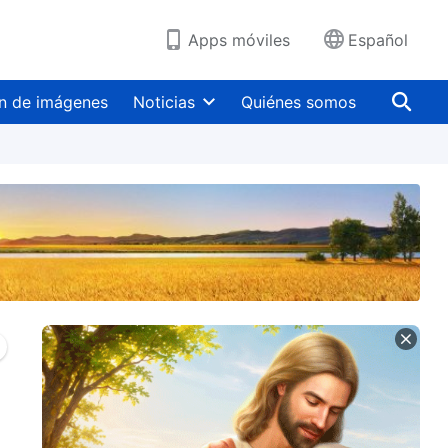
Apps móviles
Español
n de imágenes
Noticias
Quiénes somos
ad
Resolver la
Resolver el recelo y
búsqueda de estatus
los malentendidos