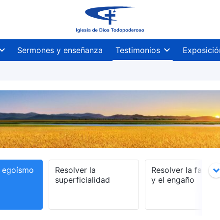
Sermones y enseñanza
Testimonios
Exposició
l egoísmo
Resolver la
Resolver la falsed
superficialidad
y el engaño