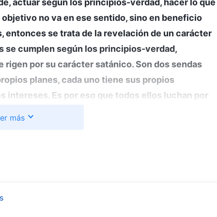
de, actuar según los principios-verdad, hacer lo que
u objetivo no va en ese sentido, sino en beneficio
, entonces se trata de la revelación de un carácter
es se cumplen según los principios-verdad,
e rigen por su carácter satánico. Son dos sendas
ropios planes, cada uno tiene sus propios
os intereses. Es por eso que todos ellos luchan por
nciar ni a un ápice de lo que obtienen. Están
er más
 a un objetivo común. La intención y la naturaleza
dos a actuar para sí mismos. Aquí no reina la
rácter satánico corrupto. Están controlados por su
, por lo cual se hunden cada vez más en el pecado.
, la motivación y el punto de partida de vuestras
s
eyentes, si un carácter satánico corrupto jugara con