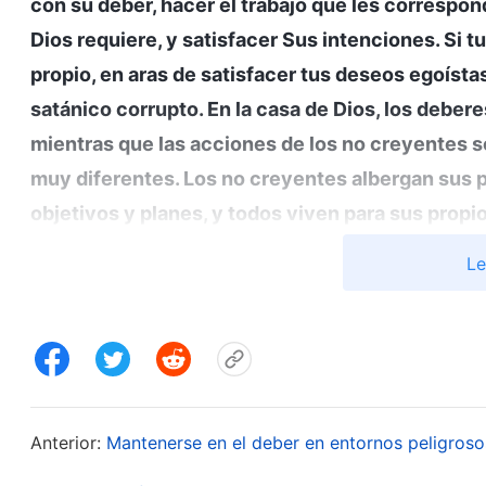
con su deber, hacer el trabajo que les correspon
Dios requiere, y satisfacer Sus intenciones. Si t
propio, en aras de satisfacer tus deseos egoístas
satánico corrupto. En la casa de Dios, los deber
mientras que las acciones de los no creyentes s
muy diferentes. Los no creyentes albergan sus p
objetivos y planes, y todos viven para sus propi
su propio beneficio y no están dispuestos a renu
Le
divididos, no unidos, ya que no están orientados
detrás de sus actos son las mismas. Están decidi
verdad; lo que sí reina y manda en ello es un ca
carácter satánico corrupto y no lo pueden evitar
En la casa de Dios, si los principios, los métodos
Anterior:
Mantenerse en el deber en entornos peligroso
acciones no fueran diferentes a los de los no cr