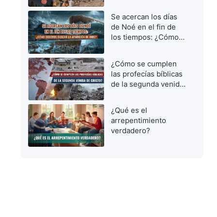
vírgenes prudentes
para dar la bienvenida
Se acercan los días
al Señor
de Noé en el fin de
los tiempos: ¿Cómo
debemos buscar la
aparición de Dios?
¿Cómo se cumplen
las profecías bíblicas
de la segunda venida
de Cristo?
¿Qué es el
arrepentimiento
verdadero?