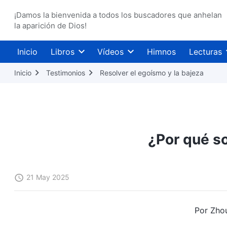
¡Damos la bienvenida a todos los buscadores que anhelan
la aparición de Dios!
Inicio
Libros
Vídeos
Himnos
Lecturas
Inicio
Testimonios
Resolver el egoísmo y la bajeza
¿Por qué so
21 May 2025
Por Zho