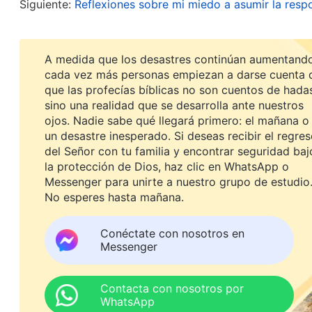
vosotros, os controlara y manipulara, y si el pu
Siguiente:
Reflexiones sobre mi miedo a asumir la resp
propios intereses, reputación, orgullo y estatu
forma diferente a aquella en la cual hacen las c
A medida que los desastres continúan aumentando
. Las palabr
Cristo de los últimos días. Tercera parte)
cada vez más personas empiezan a darse cuenta 
que las profecías bíblicas no son cuentos de hada
personas que realmente creen en Él y persiguen l
sino una realidad que se desarrolla ante nuestros
principios. Cuando colaboran con otras personas 
ojos. Nadie sabe qué llegará primero: el mañana o
un desastre inesperado. Si deseas recibir el regre
deseos personales. Todo lo que hacen, lo hacen p
del Señor con tu familia y encontrar seguridad baj
En cambio, los no creyentes viven según su carác
la protección de Dios, haz clic en WhatsApp o
intereses y urden sus propias tramas cuando col
Messenger para unirte a nuestro grupo de estudio
No esperes hasta mañana.
beneficio, son celosos, entran en conflicto, no t
y se explotan y timan entre ellos. Comparé las p
Conéctate con nosotros en
Messenger
que había escasez de regadores y que no había nad
sabía muy bien que Chen Dan estaba ansiosa y pr
Contacta con nosotros por
propia reputación y estatus, forcé que personas b
WhatsApp