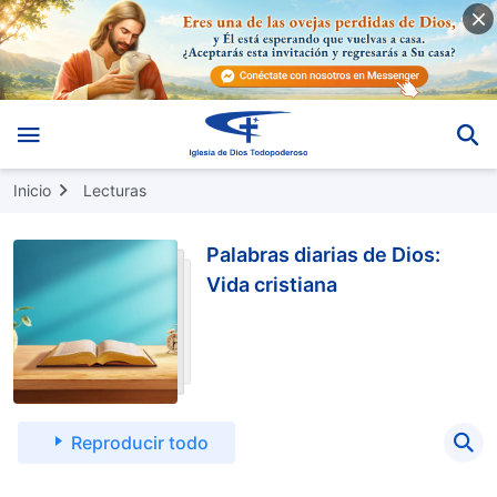
Inicio
Lecturas
Palabras diarias de Dios:
Vida cristiana
Reproducir todo