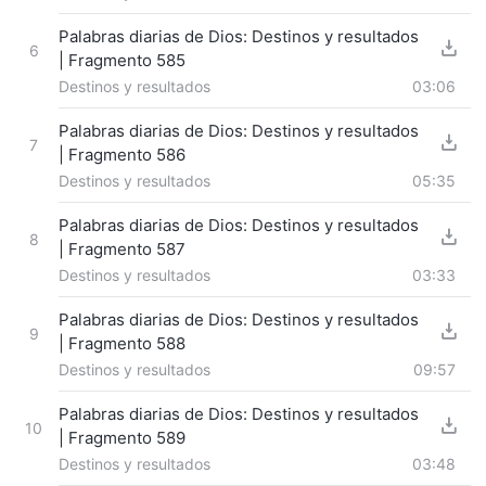
Palabras diarias de Dios: Destinos y resultados
6
| Fragmento 585
Destinos y resultados
03:06
Palabras diarias de Dios: Destinos y resultados
7
| Fragmento 586
Destinos y resultados
05:35
Palabras diarias de Dios: Destinos y resultados
8
| Fragmento 587
Destinos y resultados
03:33
Palabras diarias de Dios: Destinos y resultados
9
| Fragmento 588
Destinos y resultados
09:57
Palabras diarias de Dios: Destinos y resultados
10
| Fragmento 589
Destinos y resultados
03:48