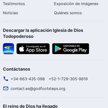
Testimonios
Exposición de imágenes
Noticias
Quiénes somos
Descargar la aplicación Iglesia de Dios
Todopoderoso
Contáctanos
+34-663-435-098
+52-1-729-305-9819
contact.es@godfootsteps.org
El reino de Dios ha llegado