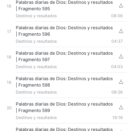
Palabras diarias de Dios: Destinos y resultados
16
| Fragmento 595
Destinos y resultados
08:06
Palabras diarias de Dios: Destinos y resultados
17
| Fragmento 596
Destinos y resultados
04:37
Palabras diarias de Dios: Destinos y resultados
18
| Fragmento 597
Destinos y resultados
04:03
Palabras diarias de Dios: Destinos y resultados
19
| Fragmento 598
Destinos y resultados
08:26
Palabras diarias de Dios: Destinos y resultados
20
| Fragmento 599
Destinos y resultados
19:16
Palabras diarias de Dios: Destinos y resultados