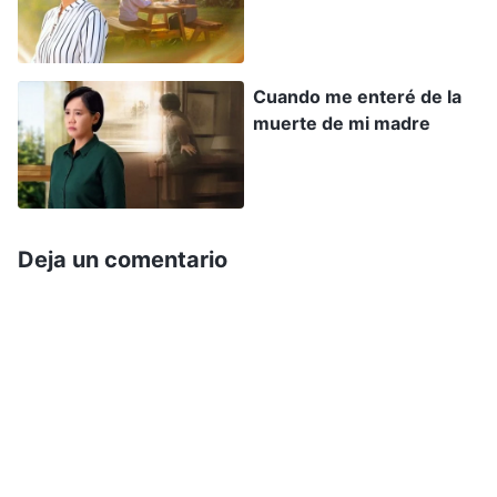
de lo que habría ganado. Las grandes
catástrofes ya han comenzado y no queda
mucho tiempo. Tengo que aprovechar este
Cuando me enteré de la
tiempo para equiparme con la verdad. En este
muerte de mi madre
momento, no estoy casada ni tengo ataduras
familiares, así que puedo hacer mi deber a
tiempo completo. Si me casara, sin duda me
quedaría atrapada en casa todo el día. También
Deja un comentario
soy una persona muy sentimental, así que, si el
día de mañana realmente formara una familia,
sin duda descuidaría mi deber por mis
sentimientos, y eso arruinaría mi oportunidad de
ser salva. Después de darle muchas vueltas, por
fin decidí terminar con él. Cuando mi mamá se