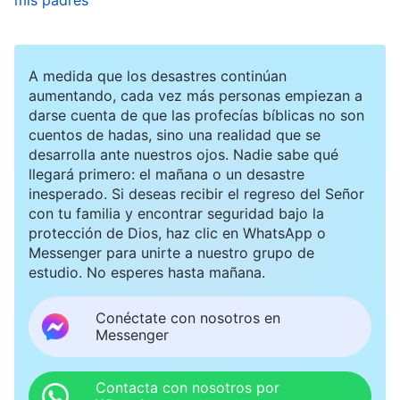
él, mis padres se llevarían una gran decepción y
no dejarían de preocuparse por mi matrimonio.
Se libraba una batalla constante en mi corazón,
A medida que los desastres continúan
y no sabía qué hacer. En medio de mi dolor, le
aumentando, cada vez más personas empiezan a
oré a Dios y le pedí que me guiara para tomar la
darse cuenta de que las profecías bíblicas no son
cuentos de hadas, sino una realidad que se
decisión correcta. Más tarde, leí estas palabras
desarrolla ante nuestros ojos. Nadie sabe qué
del Señor
Jesús
: “
Pero, ¡ay de las que estén
llegará primero: el mañana o un desastre
inesperado. Si deseas recibir el regreso del Señor
encinta y de las que estén criando
”
(Mateo
con tu familia y encontrar seguridad bajo la
. También leí estas palabras de Dios
24:19)
protección de Dios, haz clic en WhatsApp o
Messenger para unirte a nuestro grupo de
Todopoderoso: “
Las familias de algunas
estudio. No esperes hasta mañana.
personas las oprimen de tal modo que no
pueden creer en Dios a no ser que se casen. De
Conéctate con nosotros en
Messenger
esta manera, el matrimonio en realidad les
resulta de ayuda. A otras personas el
Contacta con nosotros por