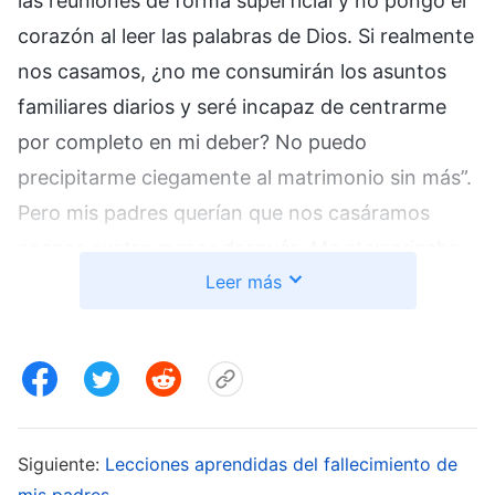
las reuniones de forma superficial y no pongo el
corazón al leer las palabras de Dios. Si realmente
nos casamos, ¿no me consumirán los asuntos
familiares diarios y seré incapaz de centrarme
por completo en mi deber? No puedo
precipitarme ciegamente al matrimonio sin más”.
Pero mis padres querían que nos casáramos
apenas cuatro meses después. Me aterrorizaba
Leer más
que el matrimonio arruinara de veras mi
oportunidad de ser salva en mi fe en Dios. Pero
no soportaba la idea de terminar la relación. Era
muy difícil encontrar a alguien que me gustara y
no quería dejarlo ir. Además, él les caía muy bien
a mis padres y a mi abuela. Si no me casaba con
Siguiente:
Lecciones aprendidas del fallecimiento de
mis padres