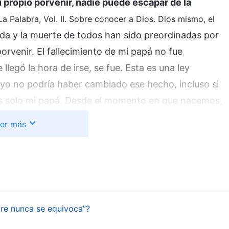
 propio porvenir, nadie puede escapar de la
La Palabra, Vol. II. Sobre conocer a Dios. Dios mismo, el
vida y la muerte de todos han sido preordinadas por
rvenir. El fallecimiento de mi papá no fue
legó la hora de irse, se fue. Esta es una ley
yo no podría haber cambiado ese hecho, incluso si
es solo mi papá. Desde el momento en que nacemos,
ún día. Es solo que el momento y la manera en que
er más
de viejos, otros se ahogan, y otros mueren de una
puede predecir ni evitar. Todas son
 soberanía de Dios y tratar la vida y la muerte
e paz a mi corazón, y poco a poco pude tranquilizar
dre nunca se equivoca”?
de mi país que mi mamá también había fallecido