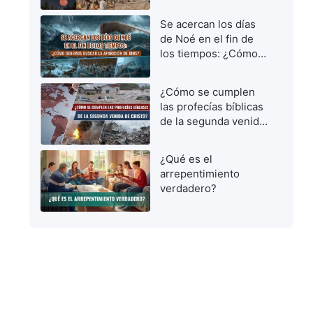
vírgenes prudentes
para dar la bienvenida
Se acercan los días
al Señor
de Noé en el fin de
los tiempos: ¿Cómo
debemos buscar la
aparición de Dios?
¿Cómo se cumplen
las profecías bíblicas
de la segunda venida
de Cristo?
¿Qué es el
arrepentimiento
verdadero?