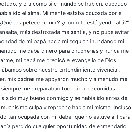
capotado, y era como si el mundo se hubiera quedado
había ido el alma. Mi mente estaba ocupada por el
“¿Qué te apetece comer? ¿Cómo te está yendo allá?”.
pensaba, más destrozada me sentía, y no pude evitar
la bondad de mi papá hacia mí seguían inundando mi
 menudo me daba dinero para chucherías y nunca me
sarme, mi papá me predicó el evangelio de Dios
ábamos sobre nuestro entendimiento vivencial.
eber, mis padres me apoyaron mucho y a menudo me
 siempre me preparaban todo tipo de comidas
bía sido muy bueno conmigo y se había ido antes de
ía muchísima culpa y reproche hacia mí misma. Incluso
o tan ocupada con mi deber que no estuve allí para
o había perdido cualquier oportunidad de enmendarlo.