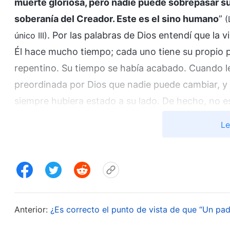
muerte gloriosa, pero nadie puede sobrepasar su
soberanía del Creador. Este es el sino humano
”
(
. Por las palabras de Dios entendí que la 
único III)
Él hace mucho tiempo; cada uno tiene su propio po
repentino. Su tiempo se había acabado. Cuando le l
preordinada por Dios que nadie puede cambiar, y 
siempre hubiera estado a su lado. De hecho, no 
todos estamos destinados a dejar este mundo alg
Le
cada persona se va es diferente. Algunos mueren 
enfermedad repentina. Estas son cosas que nadie 
preordinaciones de Dios. Debemos someternos a la
correctamente. Darme cuenta de esto trajo algo d
mi corazón y hacer mi deber.
Anterior:
¿Es correcto el punto de vista de que “Un pa
En octubre de 2022, me enteré por una hermana 