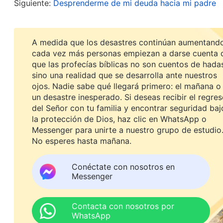
Siguiente:
Desprenderme de mi deuda hacia mi padre
unos años antes. Se me rompió el corazón. Reco
país: “Hija querida, ¿será que nunca más te volve
A medida que los desastres continúan aumentando
palabras se harían realidad. Aunque había leído a
cada vez más personas empiezan a darse cuenta 
muerte cuando mi papá falleció, y podía aceptar su
que las profecías bíblicas no son cuentos de hada
sino una realidad que se desarrolla ante nuestros
cuidar a sus padres, pero los padres ya no están”
ojos. Nadie sabe qué llegará primero: el mañana o
hacia mis padres era como un nudo en mi corazón
un desastre inesperado. Si deseas recibir el regre
del Señor con tu familia y encontrar seguridad baj
cuando pensaba en cómo no estuve allí para cui
la protección de Dios, haz clic en WhatsApp o
culpable, aunque no hubiera podido hacer mucho. Q
Messenger para unirte a nuestro grupo de estudio
No esperes hasta mañana.
palabras de Dios podría haber aliviado un poco su
tuviera la oportunidad de cuidarlos bien de verda
Conéctate con nosotros en
morir. No estuve con mis padres cuando murieron
Messenger
una desgraciada ingrata y dirían que mis padres
pensaba, más desdichada me sentía. Los recuerdo
Contacta con nosotros por
WhatsApp
película. En ese momento, estábamos filmando una