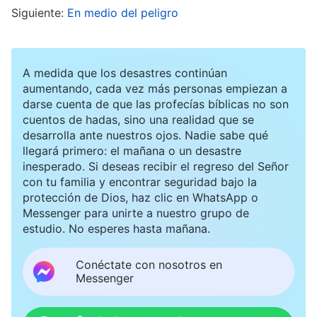
patrullas por todas partes. Todos los puestos de
Siguiente:
En medio del peligro
control están bajo estricta supervisión. Incluso si
encuentro un lugar seguro para los libros, no
A medida que los desastres continúan
podré mantenerlos a salvo si la policía me atrapa
aumentando, cada vez más personas empiezan a
mientras los traslado. Eso sería una pérdida aún
darse cuenta de que las profecías bíblicas no son
mayor. Pero tampoco puedo dejar los libros en
cuentos de hadas, sino una realidad que se
desarrolla ante nuestros ojos. Nadie sabe qué
lugares inseguros. ¿Qué debo hacer? Mi única
llegará primero: el mañana o un desastre
esperanza es que levanten pronto el
inesperado. Si deseas recibir el regreso del Señor
con tu familia y encontrar seguridad bajo la
confinamiento para poder trasladar los libros lo
protección de Dios, haz clic en WhatsApp o
antes posible.
Messenger para unirte a nuestro grupo de
estudio. No esperes hasta mañana.
Jueves, 10 de noviembre de 2022. Nublado con
Conéctate con nosotros en
lluvia.
Messenger
Esa mañana, miré con ansiedad por la ventana.