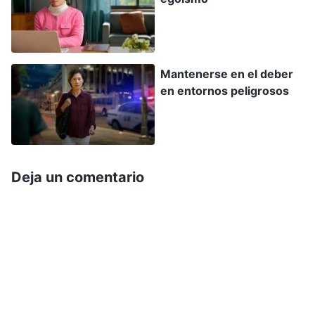
también está persiguiendo a la hermana que me
acoge. Estoy en riesgo de que me arresten en
cualquier momento. La ciudad también es un
Mantenerse en el deber
área de alto riesgo debido a la plaga, así que,
en entornos peligrosos
incluso si levantaran el confinamiento, es
probable que me contagie y me pongan en
cuarentena al salir. ¿Y si me contagio y me
muero aquí mismo?”. Estos pensamientos me
Deja un comentario
hicieron sentir débil de corazón. Pensé: “Ahora ni
siquiera tengo un lugar seguro donde quedarme.
¡Es demasiado peligroso! Debo terminar mi
trabajo aquí y regresar lo antes posible para no
tener que ir escondiéndome de un lugar a otro y
vivir en un estado tan represivo. Pero ahora la