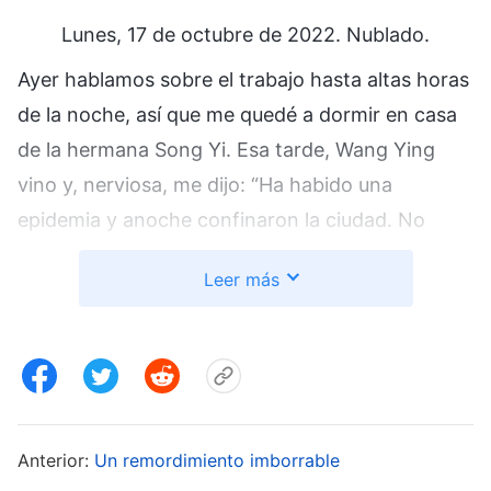
Lunes, 17 de octubre de 2022. Nublado.
Ayer hablamos sobre el trabajo hasta altas horas
de la noche, así que me quedé a dormir en casa
de la hermana Song Yi. Esa tarde, Wang Ying
vino y, nerviosa, me dijo: “Ha habido una
epidemia y anoche confinaron la ciudad. No
puedes regresar”. Comencé a sentirme ansiosa
Leer más
después de escuchar esto. Ya era bastante difícil
lidiar con las consecuencias de la mano dura;
ahora la plaga ha llegado y la ciudad está en
confinamiento. ¿Cómo haremos el trabajo ahora
que nos enfrentamos a semejante doble dilema?
Anterior:
Un remordimiento imborrable
Ahora la plaga está arrasando; afuera, hay