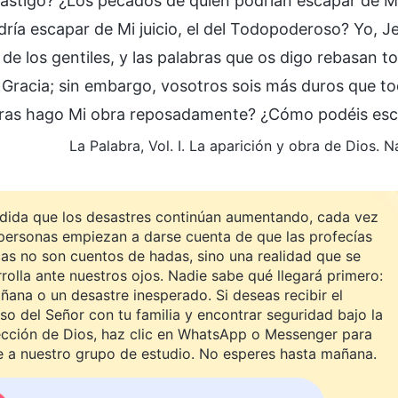
castigo? ¿Los pecados de quién podrían escapar de M
dría escapar de Mi juicio, el del Todopoderoso? Yo, J
a de los gentiles, y las palabras que os digo rebasan t
a Gracia; sin embargo, vosotros sois más duros que t
tras hago Mi obra reposadamente? ¿Cómo podéis escap
La Palabra, Vol. I. La aparición y obra de Dios. 
dida que los desastres continúan aumentando, cada vez
personas empiezan a darse cuenta de que las profecías
cas no son cuentos de hadas, sino una realidad que se
rolla ante nuestros ojos. Nadie sabe qué llegará primero:
ñana o un desastre inesperado. Si deseas recibir el
so del Señor con tu familia y encontrar seguridad bajo la
ección de Dios, haz clic en WhatsApp o Messenger para
e a nuestro grupo de estudio. No esperes hasta mañana.