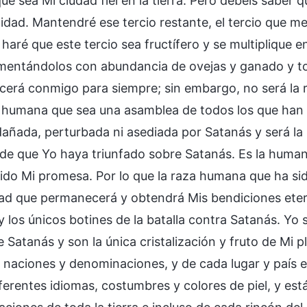
ue sea Mi ciudad fiel en la tierra. Pero debéis saber 
idad. Mantendré ese tercio restante, el tercio que 
 haré que este tercio sea fructífero y se multiplique en l
alimentándolos con abundancia de ovejas y ganado y to
erá conmigo para siempre; sin embargo, no será la 
 humana que sea una asamblea de todos los que han
dañada, perturbada ni asediada por Satanás y será la 
de que Yo haya triunfado sobre Satanás. Es la human
ido Mi promesa. Por lo que la raza humana que ha sid
d que permanecerá y obtendrá Mis bendiciones eterna
y los únicos botines de la batalla contra Satanás. Yo
 Satanás y son la única cristalización y fruto de Mi p
s naciones y denominaciones, y de cada lugar y país e
ferentes idiomas, costumbres y colores de piel, y est