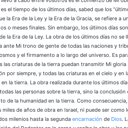
 llevo a cabo entre vosotros es el comienzo de Mi obr
 es el tiempo de los últimos días, sabed que los “últ
que la Era de la Ley y la Era de la Gracia, se refiere a
os o meses finales. Sin embargo, los últimos días son
de la Era de la Ley. La obra de los últimos días no se ll
 ante Mi trono de gente de todas las naciones y tribu
cosmos y el firmamento a lo largo del universo. Es pa
 las criaturas de la tierra puedan transmitir Mi glori
n por siempre, y todas las criaturas en el cielo y en l
en la tierra. La obra realizada durante los últimos día
todas las personas sobre la tierra, sino la conclusión
to de la humanidad en la tierra. Como consecuencia, l
os miles de años de obra en Israel, ni puede ser como
dos milenios hasta la segunda
encarnación
de
Dios
. 