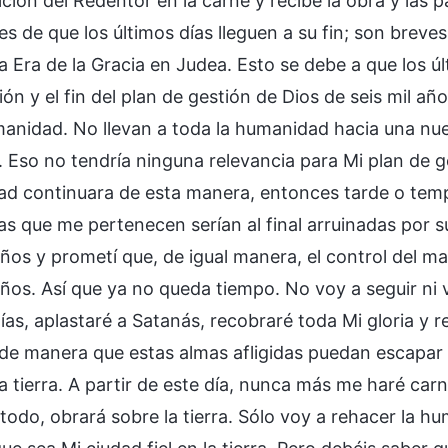
ición del Redentor en la carne y recibe la obra y las
s de que los últimos días lleguen a su fin; son breve
a Era de la Gracia en Judea. Esto se debe a que los úl
ón y el fin del plan de gestión de Dios de seis mil año
manidad. No llevan a toda la humanidad hacia una nue
 Eso no tendría ninguna relevancia para Mi plan de ge
d continuara de esta manera, entonces tarde o tempr
as que me pertenecen serían al final arruinadas por 
 años y prometí que, de igual manera, el control del 
 años. Así que ya no queda tiempo. No voy a seguir ni
días, aplastaré a Satanás, recobraré toda Mi gloria y
, de manera que estas almas afligidas puedan escapar 
a tierra. A partir de este día, nunca más me haré carn
todo, obrará sobre la tierra. Sólo voy a rehacer la h