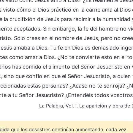
as visto cómo Jesús amó a Dios? ¿Es realmente Jesús 
 visto cómo el Dios práctico en la carne ama al Dios c
 la crucifixión de Jesús para redimir a la humanidad 
ente aceptados. Sin embargo, la fe del hombre no v
risto. Sólo crees en el nombre de Jesús, pero no cree
esús amaba a Dios. Tu fe en Dios es demasiado inge
es cómo amar a Dios. ¿No te convierte esto en el 
años has comido el alimento del Señor Jesucristo en
, sino que confío en que el Señor Jesucristo, a quie
eccionadas estas personas? ¿Acaso no te sonroja? ¿N
rte a tu Señor Jesucristo? ¿Entendéis todos vosotros 
La Palabra, Vol. I. La aparición y obra d
dida que los desastres continúan aumentando, cada vez