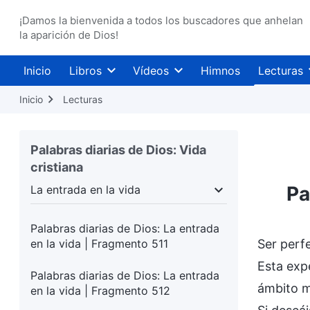
en la vida | Fragmento 506
¡Damos la bienvenida a todos los buscadores que anhelan
la aparición de Dios!
Palabras diarias de Dios: La entrada
en la vida | Fragmento 507
Inicio
Libros
Vídeos
Himnos
Lecturas
Palabras diarias de Dios: La entrada
Inicio
Lecturas
en la vida | Fragmento 508
Palabras diarias de Dios: La entrada
Palabras diarias de Dios: Vida
en la vida | Fragmento 509
cristiana
Palabras diarias de Dios: La entrada
Pa
La entrada en la vida
en la vida | Fragmento 510
umanidad
La entrada en la vida
Destinos y resu
Palabras diarias de Dios: La entrada
en la vida | Fragmento 511
Ser perf
Esta expe
Palabras diarias de Dios: La entrada
ámbito m
en la vida | Fragmento 512