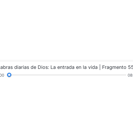
labras diarias de Dios: La entrada en la vida | Fragmento 5
00
08
ras
Sermones y enseñanza
Testimonios
Exp