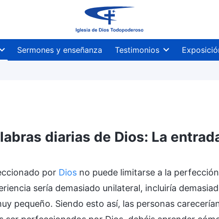
Sermones y enseñanza
Testimonios
Exposició
labras diarias de Dios: La entrad
ltados
eccionado por
Dios
no puede limitarse a la perfección
riencia sería demasiado unilateral, incluiría demasiad
uy pequeño. Siendo esto así, las personas carecerían