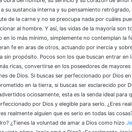
a obra del hombre, su servicio y su corazón de amor 
 a su sustancia interna y su pensamiento retrógrado
rute de la carne y no se preocupa nada por cuáles pue
cionar al hombre. Y así, las vidas de la mayoría son 
 en lo más mínimo, simplemente no contemplan la fe
ieran fe en aras de otros, actuando por inercia y sob
ia sin propósito. Pocos son los que buscan entrar en 
más ricas, convertirse en los poseedores de mayores r
nes de Dios. Si buscas ser perfeccionado por Dios en 
rometido en la tierra, si buscas ser esclarecido por 
advertidos ociosamente, esta es la senda ideal para 
erfeccionado por Dios y elegible para serlo. ¿Eres re
res realmente alguien que es serio en todas las cosas
dro? ¿Tienes la voluntad de amar a Dios como hizo
Je