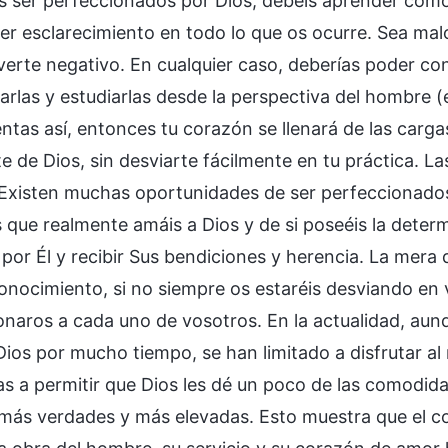
is ser perfeccionados por Dios, debéis aprender cóm
er esclarecimiento en todo lo que os ocurre. Sea mal
verte negativo. En cualquier caso, deberías poder con
arlas y estudiarlas desde la perspectiva del hombre (e
tas así, entonces tu corazón se llenará de las cargas
 de Dios, sin desviarte fácilmente en tu práctica. Las
 Existen muchas oportunidades de ser perfeccionados
 que realmente amáis a Dios y de si poseéis la deter
por Él y recibir Sus bendiciones y herencia. La mera 
nocimiento, si no siempre os estaréis desviando en v
onaros a cada uno de vosotros. En la actualidad, aun
Dios por mucho tiempo, se han limitado a disfrutar al
as a permitir que Dios les dé un poco de las comodid
r más verdades y más elevadas. Esto muestra que el c