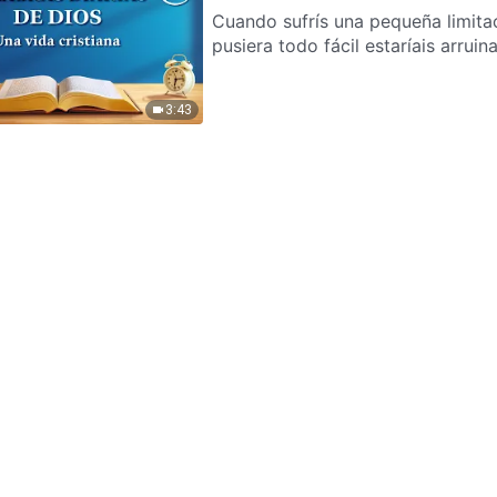
Cuando sufrís una pequeña limitac
pusiera todo fácil estaríais arruin
3:43