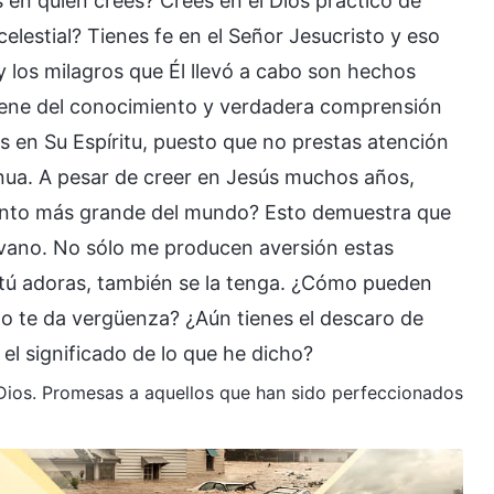
en quien crees? Crees en el Dios práctico de
elestial? Tienes fe en el Señor Jesucristo y eso
y los milagros que Él llevó a cabo son hechos
iene del conocimiento y verdadera comprensión
s en Su Espíritu, puesto que no prestas atención
nua. A pesar de creer en Jesús muchos años,
tonto más grande del mundo? Esto demuestra que
 vano. No sólo me producen aversión estas
n tú adoras, también se la tenga. ¿Cómo pueden
o te da vergüenza? ¿Aún tienes el descaro de
el significado de lo que he dicho?
e Dios. Promesas a aquellos que han sido perfeccionados