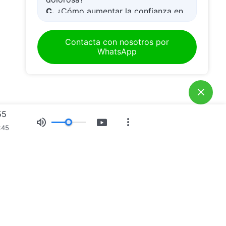
C.
¿Cómo aumentar la confianza en
tiempos difíciles?
D.
Aprender la Palabra de Dios y
Contacta con nosotros por
acercarse a Dios
WhatsApp
E.
¿Cómo acoger al Señor Jesús?
55
:45
osición de imágenes
Noticias
Quiénes somos