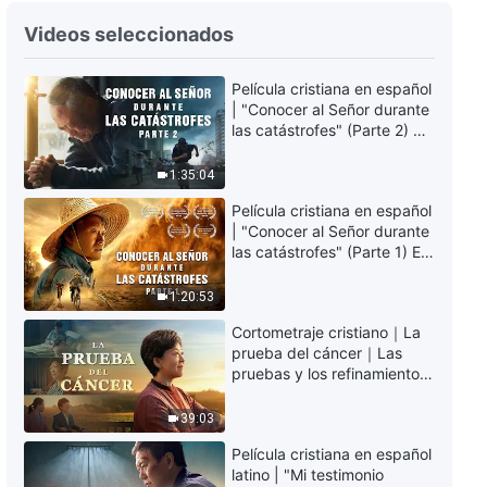
Palabras diarias de Dios:
Conocer a Dios | Fragmento 177
Videos seleccionados
10:07
Película cristiana en español
| "Conocer al Señor durante
Palabras diarias de Dios:
las catástrofes" (Parte 2) La
Conocer a Dios | Fragmento 178
Tierra se enfrenta a una
extinción masiva. ¿Cómo
1:35:04
4:01
podemos sobrevivir?
Película cristiana en español
| "Conocer al Señor durante
Palabras diarias de Dios:
las catástrofes" (Parte 1) El
Conocer a Dios | Fragmento 179
desastre del fin es
irreversible, ¿dónde
1:20:53
4:48
encontrarás refugio?
Cortometraje cristiano｜La
prueba del cáncer｜Las
Palabras diarias de Dios:
pruebas y los refinamientos
Conocer a Dios | Fragmento 180
son bendiciones de Dios
39:03
9:42
Película cristiana en español
Palabras diarias de Dios:
latino | "Mi testimonio