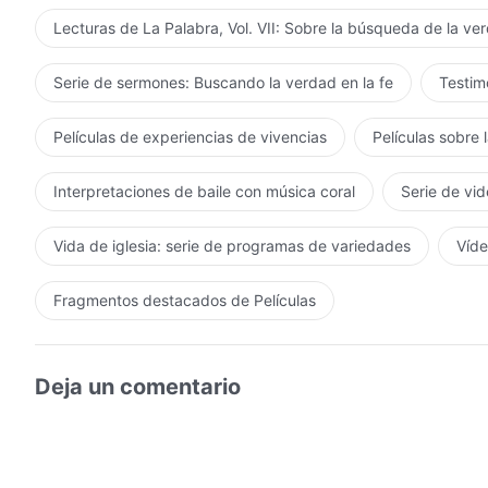
ser humano puede controlar la superficie y el tamaño d
bastantes personas quieren encontrar formas de quedar
Lecturas de La Palabra, Vol. VII: Sobre la búsqueda de la ve
palabra al respecto. Tampoco puede ningún ser human
vivir allí. Al final, ¿qué es lo que falta allí? (Oxígeno
térmica absorben del sol. Todas estas cosas se encue
Como la luna carece de oxígeno, no es un lugar en el 
Serie de sermones: Buscando la verdad en la fe
Testimo
todas las cosas.
queriendo irse para allá. ¿Qué es esto? (Es autodestr
¿verdad? Es un lugar sin aire, y la temperatura no es 
Películas de experiencias de vivencias
Películas sobre 
Dios no lo ha preparado para el hombre.
Interpretaciones de baile con música coral
Serie de vid
Vida de iglesia: serie de programas de variedades
Víde
Fragmentos destacados de Películas
Deja un comentario