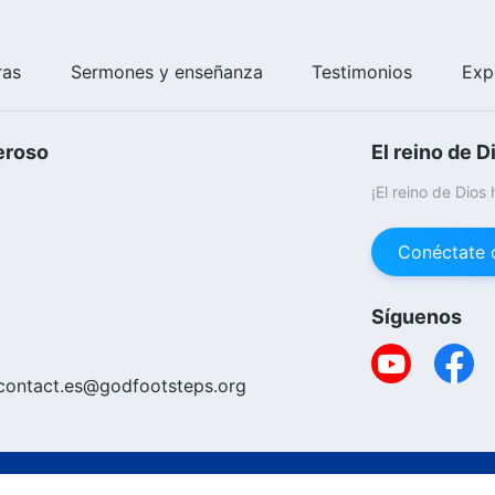
ras
Sermones y enseñanza
Testimonios
Exp
eroso
El reino de D
¡El reino de Dios
Conéctate 
Síguenos
contact.es@godfootsteps.org
Copyright © 20
ica De Cookies