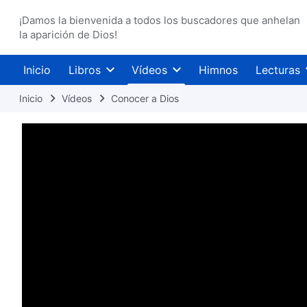
¡Damos la bienvenida a todos los buscadores que anhelan
la aparición de Dios!
Inicio
Libros
Vídeos
Himnos
Lecturas
Inicio
Vídeos
Conocer a Dios