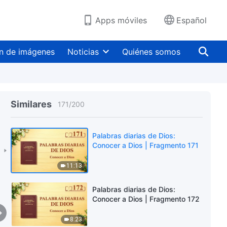
14:02
Apps móviles
Español
Palabras diarias de Dios:
Conocer a Dios | Fragmento 169
n de imágenes
Noticias
Quiénes somos
9:27
Palabras diarias de Dios:
Conocer a Dios | Fragmento 170
Similares
171
/
200
7:27
Palabras diarias de Dios:
Conocer a Dios | Fragmento 171
11:13
Palabras diarias de Dios:
Conocer a Dios | Fragmento 172
8:23