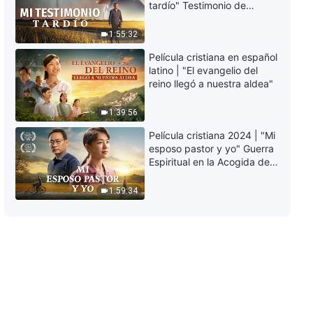
Conocer a Dios | Fragmento 181
tardío" Testimonio de
arrepentimiento
profundamente
5:41
1:55:32
conmovedor
Película cristiana en español
Palabras diarias de Dios:
latino | "El evangelio del
Conocer a Dios | Fragmento 182
reino llegó a nuestra aldea"
11:33
1:39:56
Película cristiana 2024 | "Mi
Palabras diarias de Dios:
esposo pastor y yo" Guerra
Conocer a Dios | Fragmento 183
Espiritual en la Acogida del
Regreso del Señor
13:23
1:59:34
Palabras diarias de Dios:
Conocer a Dios | Fragmento 184
10:12
Palabras diarias de Dios:
Conocer a Dios | Fragmento 185