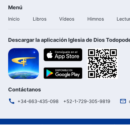
Menú
Inicio
Libros
Vídeos
Himnos
Lectu
Descargar la aplicación Iglesia de Dios Todopod
Contáctanos
+34-663-435-098
+52-1-729-305-9819
Términos de uso
Política de privacidad
Créditos
Polít