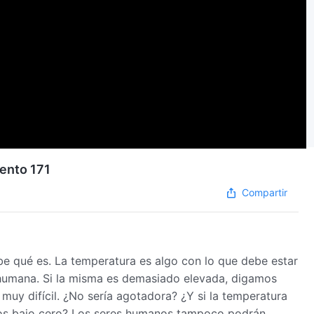
mento 171
Compartir
e qué es. La temperatura es algo con lo que debe estar
humana. Si la misma es demasiado elevada, digamos
muy difícil. ¿No sería agotadora? ¿Y si la temperatura
dos bajo cero? Los seres humanos tampoco podrán