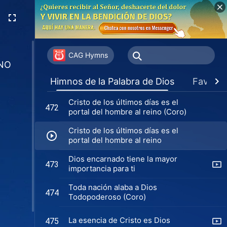
días
Dios es Dios, el hombre es el
468
hombre
Cómo acogerás el regreso de
470
Jesús
CAG Hymns
INO
El verdadero significado de la fe
471
Himnos de la Palabra de Dios
Favorit
en Dios (Coro)
Cristo de los últimos días es el
472
portal del hombre al reino (Coro)
Cristo de los últimos días es el
portal del hombre al reino
Dios encarnado tiene la mayor
473
importancia para ti
Toda nación alaba a Dios
474
Todopoderoso (Coro)
La esencia de Cristo es Dios
475