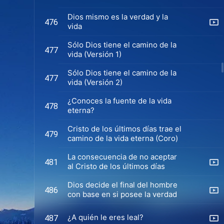
Dios mismo es la verdad y la
476
vida
Sólo Dios tiene el camino de la
477
vida (Versión 1)
Sólo Dios tiene el camino de la
477
vida (Versión 2)
¿Conoces la fuente de la vida
478
eterna?
Cristo de los últimos días trae el
479
camino de la vida eterna (Coro)
La consecuencia de no aceptar
481
al Cristo de los últimos días
Dios decide el final del hombre
486
con base en si posee la verdad
¿A quién le eres leal?
487