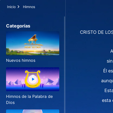
Inicio
Himnos
Categorías
CRISTO DE LO
A
Nuevos himnos
si
Él e
aunqu
Esta
Himnos de la Palabra de
esta 
Dios