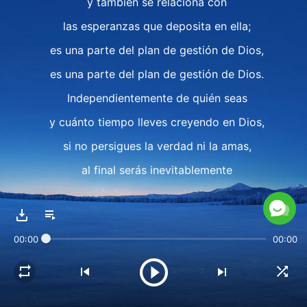
y también se relaciona con
las esperanzas que deposita en ella;
es una parte del plan de gestión de Dios,
es una parte del plan de gestión de Dios.
Independientemente de quién seas
y cuánto tiempo lleves creyendo en Dios,
si no persigues la verdad ni la amas,
al final serás inevitablemente
un objetivo para ser descartado;
eso está tan claro como el agua.
00:00
00:00
II
Dios realiza tres etapas de obra;
desde que creó la especie humana,