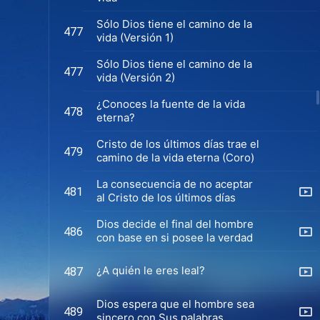
Sólo Dios tiene el camino de la
477
vida (Versión 1)
Sólo Dios tiene el camino de la
477
vida (Versión 2)
¿Conoces la fuente de la vida
478
eterna?
Cristo de los últimos días trae el
479
camino de la vida eterna (Coro)
La consecuencia de no aceptar
481
al Cristo de los últimos días
Dios decide el final del hombre
486
con base en si posee la verdad
¿A quién le eres leal?
487
Dios espera que el hombre sea
489
sincero con Sus palabras