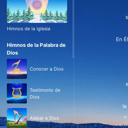
s
Himnos de la iglesia
En É
Himnos de la Palabra de
Dios
Conocer a Dios
e
Testimonio de
Dios
la
y
Alabar a Dios