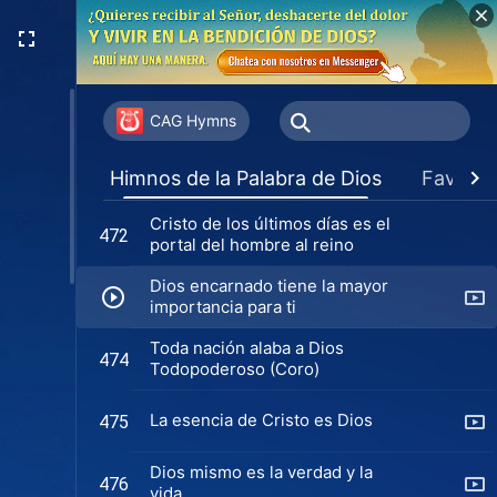
Cómo acogerás el regreso de
470
Jesús
El verdadero significado de la fe
471
en Dios (Coro)
CAG Hymns
Cristo de los últimos días es el
472
Himnos de la Palabra de Dios
Favorit
portal del hombre al reino (Coro)
Cristo de los últimos días es el
472
portal del hombre al reino
Dios encarnado tiene la mayor
importancia para ti
Toda nación alaba a Dios
474
Todopoderoso (Coro)
La esencia de Cristo es Dios
475
Dios mismo es la verdad y la
476
vida