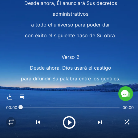
Desde ahora, Él anunciará Sus decretos
administrativos
a todo el universo para poder dar
con éxito el siguiente paso de Su obra.
Verso 2
Desde ahora, Dios usará el castigo
para difundir Su palabra entre los gentiles.
Desde ahora, Él usará la fuerza,
usará la fuerza contra los gentiles.
00:00
00:00
Desde ahora, hará esto mientras obra,
mientras obra entre los elegidos.
Cuando Su pueblo ejerza el poder,