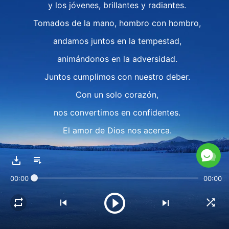
y los jóvenes, brillantes y radiantes.
Tomados de la mano, hombro con hombro,
andamos juntos en la tempestad,
animándonos en la adversidad.
Juntos cumplimos con nuestro deber.
Con un solo corazón,
nos convertimos en confidentes.
El amor de Dios nos acerca.
Sólo con Dios hay verdadero amor,
solamente con amor hay familia.
00:00
00:00
Todos los que aman a Dios una familia son.
Sus palabras nos guían al crecer.
Viviendo en el hermoso reino,