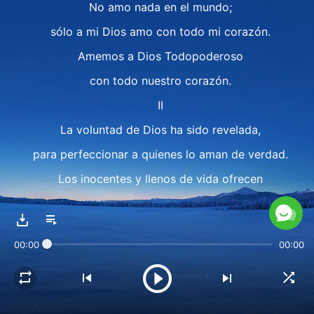
No amo nada en el mundo;
sólo a mi Dios amo con todo mi corazón.
Amemos a Dios Todopoderoso
con todo nuestro corazón.
II
La voluntad de Dios ha sido revelada,
para perfeccionar a quienes lo aman de verdad.
Los inocentes y llenos de vida ofrecen
alabanzas a Dios,
y bailan juntos hermosas danzas alrededor
00:00
00:00
del Dios verdadero.
Las personas son convocadas por la voz de Dios.
Las palabras de vida nos ha dado.