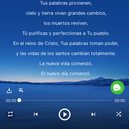
Tus palabras provienen,
cielo y tierra viven grandes cambios,
los muertos reviven.
Tú purificas y perfeccionas a Tu pueblo.
En el reino de Cristo, Tus palabras toman poder,
y las vidas de los santos cambian totalmente.
La nueva vida comenzó.
El nuevo día comenzó.
II
Tus palabras son verdad y vida,
00:00
00:00
nos guían a través de la tormenta.
En pruebas y adversidades,
nuestros corazones que te aman son más