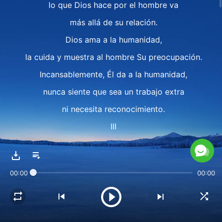
lo que Dios hace por el hombre va
más allá de su relación.
Dios ama a la humanidad,
la cuida y muestra al hombre Su preocupación.
Incansablemente, Él da a la humanidad,
nunca siente que sea un trabajo extra
ni necesita reconocimiento.
III
Él no siente que salvar a la humanidad,
sustentarla y dárselo todo
00:00
00:00
sea un gran tributo a ellos.
Es sólo que, a Su manera,
Su esencia, lo que tiene y es,