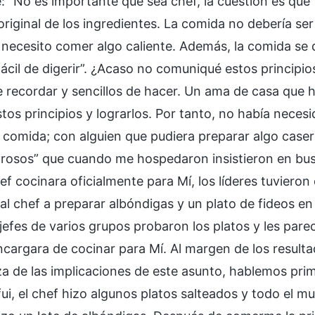
e: “No es importante que sea chef, la cuestión es que 
original de los ingredientes. La comida no debería se
, necesito comer algo caliente. Además, la comida se 
ácil de digerir”. ¿Acaso no comuniqué estos principio
de recordar y sencillos de hacer. Un ama de casa que 
tos principios y lograrlos. Por tanto, no había neces
a comida; con alguien que pudiera preparar algo caser
rosos” que cuando me hospedaron insistieron en busc
hef cocinara oficialmente para Mí, los líderes tuvier
al chef a preparar albóndigas y un plato de fideos en
 jefes de varios grupos probaron los platos y les parec
cargara de cocinar para Mí. Al margen de los resultad
za de las implicaciones de este asunto, hablemos prim
fui, el chef hizo algunos platos salteados y todo el 