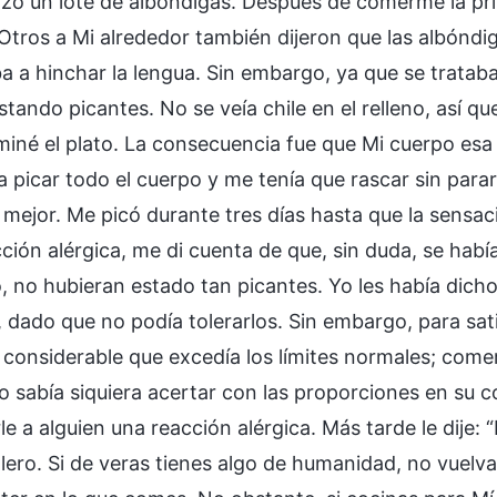
hizo un lote de albóndigas. Después de comerme la pr
 Otros a Mi alrededor también dijeron que las albóndi
 a hinchar la lengua. Sin embargo, ya que se trataba 
stando picantes. No se veía chile en el relleno, así 
miné el plato. La consecuencia fue que Mi cuerpo esa
 picar todo el cuerpo y me tenía que rascar sin para
 mejor. Me picó durante tres días hasta que la sensa
ción alérgica, me di cuenta de que, sin duda, se habí
o, no hubieran estado tan picantes. Yo les había dich
, dado que no podía tolerarlos. Sin embargo, para sat
 considerable que excedía los límites normales; com
no sabía siquiera acertar con las proporciones en su 
e a alguien una reacción alérgica. Más tarde le dije: 
olero. Si de veras tienes algo de humanidad, no vuelv