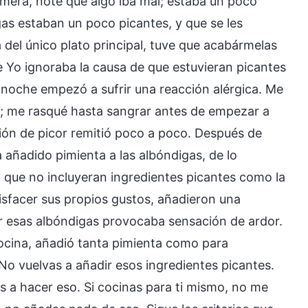
imera, noté que algo iba mal; estaba un poco
gas estaban un poco picantes, y que se les
del único plato principal, tuve que acabármelas
que Yo ignoraba la causa de que estuvieran picantes
 noche empezó a sufrir una reacción alérgica. Me
r; me rasqué hasta sangrar antes de empezar a
ción de picor remitió poco a poco. Después de
a añadido pimienta a las albóndigas, de lo
o que no incluyeran ingredientes picantes como la
isfacer sus propios gustos, añadieron una
er esas albóndigas provocaba sensación de ardor.
cocina, añadió tanta pimienta como para
“No vuelvas a añadir esos ingredientes picantes.
as a hacer eso. Si cocinas para ti mismo, no me