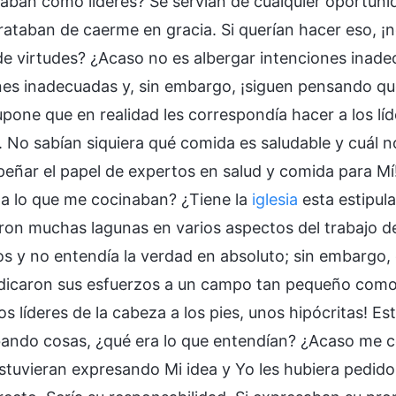
uaban como líderes? Se servían de cualquier oportuni
rataban de caerme en gracia. Si querían hacer eso, 
de virtudes? ¿Acaso no es albergar intenciones inad
nes inadecuadas y, sin embargo, ¡siguen pensando que
upone que en realidad les correspondía hacer a los lí
. No sabían siquiera qué comida es saludable y cuál 
eñar el papel de expertos en salud y comida para Mí!
s a lo que me cocinaban? ¿Tiene la
iglesia
esta estipula
ron muchas lagunas en varios aspectos del trabajo de
os y no entendía la verdad en absoluto; sin embargo, 
edicaron sus esfuerzos a un campo tan pequeño como e
os líderes de la cabeza a los pies, unos hipócritas! Es
ndo cosas, ¿qué era lo que entendían? ¿Acaso me co
estuvieran expresando Mi idea y Yo les hubiera pedido