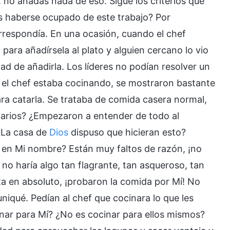
 no añadas nada de eso. Sigue los criterios que
es haberse ocupado de este trabajo? Por
correspondía. En una ocasión, cuando el chef
para añadírsela al plato y alguien cercano lo vio
dad de añadirla. Los líderes no podían resolver un
el chef estaba cocinando, se mostraron bastante
ra catarla. Se trataba de comida casera normal,
narios? ¿Empezaron a entender de todo al
 ¿La casa de
Dios
dispuso que hicieran esto?
en Mi nombre? Están muy faltos de razón, ¡no
o haría algo tan flagrante, tan asqueroso, tan
za en absoluto, ¡probaron la comida por Mí! No
niqué. Pedían al chef que cocinara lo que les
inar para Mí? ¿No es cocinar para ellos mismos?