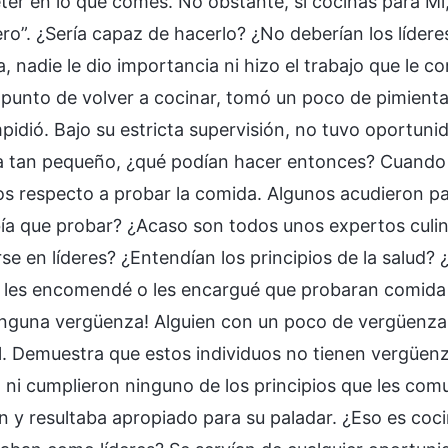
ter en lo que comes. No obstante, si cocinas para Mí,
ero”. ¿Sería capaz de hacerlo? ¿No deberían los líder
, nadie le dio importancia ni hizo el trabajo que le 
 punto de volver a cocinar, tomó un poco de pimienta 
mpidió. Bajo su estricta supervisión, no tuvo oportuni
 tan pequeño, ¿qué podían hacer entonces? Cuando 
os respecto a probar la comida. Algunos acudieron pa
ía que probar? ¿Acaso son todos unos expertos culi
se en líderes? ¿Entendían los principios de la salud?
les encomendé o les encargué que probaran comida 
inguna vergüenza! Alguien con un poco de vergüenza n
al. Demuestra que estos individuos no tienen vergüen
 ni cumplieron ninguno de los principios que les comu
en y resultaba apropiado para su paladar. ¿Eso es coc