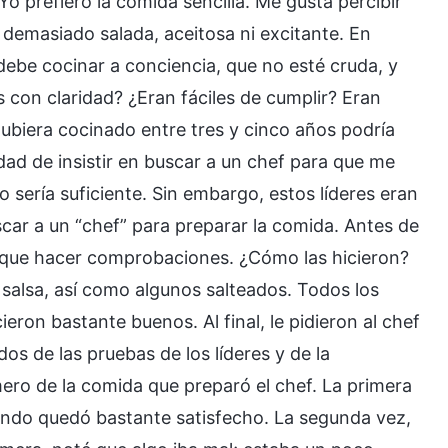
Yo prefiero la comida sencilla. Me gusta percibir
r demasiado salada, aceitosa ni excitante. En
debe cocinar a conciencia, que no esté cruda, y
s con claridad? ¿Eran fáciles de cumplir? Eran
hubiera cocinado entre tres y cinco años podría
idad de insistir en buscar a un chef para que me
o sería suficiente. Sin embargo, estos líderes eran
ar a un “chef” para preparar la comida. Antes de
on que hacer comprobaciones. ¿Cómo las hicieron?
 salsa, así como algunos salteados. Todos los
ieron bastante buenos. Al final, le pidieron al chef
os de las pruebas de los líderes y de la
ero de la comida que preparó el chef. La primera
mundo quedó bastante satisfecho. La segunda vez,