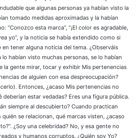
indudable que algunas personas ya habían visto la
habían tomado medidas aproximadas y la habían
: “Conozco esta marca”, “¡El color es agradable,
ea yo”, y la noticia se había extendido como si
é en tener alguna noticia del tema. ¿Observáis
ya lo habían visto muchas personas, se lo habían
la gente mirar, tocar y exhibir Mis pertenencias
enencias de alguien con esa despreocupación?
acerlo). Entonces, ¿acaso Mis pertenencias no
 deberían estar vedadas? Eres una figura pública.
stán siempre al descubierto? Cuando practican
n quién se relacionan, qué marcas visten, ¿acaso
nto?”. ¿Soy una celebridad? No, y esa gente no
creados y humanos corruptos. ¿Quién soy Yo?