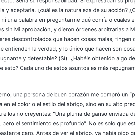
recto. Sería su responsabilidad. Si expresaban su propi
la y aceptarla, ¿cuál es la naturaleza de su acción? 
 ni una palabra en preguntarme qué comía o cuáles er
es sin Mi aprobación, y dieron órdenes arbitrarias a
íderes descontrolados que hacen cosas malas, fingen q
ue entienden la verdad, y lo único que hacen son cos
pugnante y detestable? (Sí). ¿Habéis obtenido algo 
de esto? Cada uno de estos asuntos es más repugnante 
ierno, una persona de buen corazón me compró un “pr
 en el color o el estilo del abrigo, sino en su alto pr
tre los no creyentes: “Una pluma de ganso enviada des
 pero el sentimiento es profundo”. No es solo que est
astante caro. Antes de ver el abrigo, ya había oído q