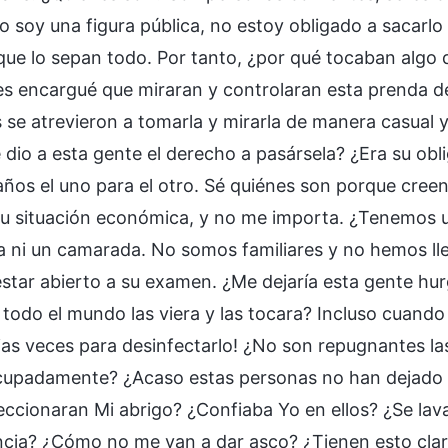
o soy una figura pública, no estoy obligado a sacarlo 
 que lo sepan todo. Por tanto, ¿por qué tocaban alg
es encargué que miraran y controlaran esta prenda d
 se atrevieron a tomarla y mirarla de manera casual y
e dio a esta gente el derecho a pasársela? ¿Era su ob
años el uno para el otro. Sé quiénes son porque creen
 su situación económica, y no me importa. ¿Tenemos 
a ni un camarada. No somos familiares y no hemos lle
estar abierto a su examen. ¿Me dejaría esta gente hur
 todo el mundo las viera y las tocara? Incluso cuando 
rias veces para desinfectarlo! ¿No son repugnantes l
upadamente? ¿Acaso estas personas no han dejado d
eccionaran Mi abrigo? ¿Confiaba Yo en ellos? ¿Se lav
cia? ¿Cómo no me van a dar asco? ¿Tienen esto clar