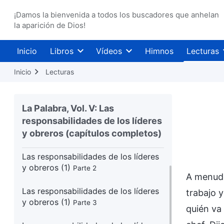
¡Damos la bienvenida a todos los buscadores que anhelan
la aparición de Dios!
Inicio
Libros
Vídeos
Himnos
Lecturas
Inicio
Lecturas
La Palabra, Vol. V: Las
responsabilidades de los líderes
Las responsabilidades de los líderes
y obreros (capítulos completos)
y obreros (1)
Parte 1
Las responsabilidades de los líderes
y obreros (1)
Parte 2
A menudo 
Las responsabilidades de los líderes
trabajo y
y obreros (1)
Parte 3
quién va