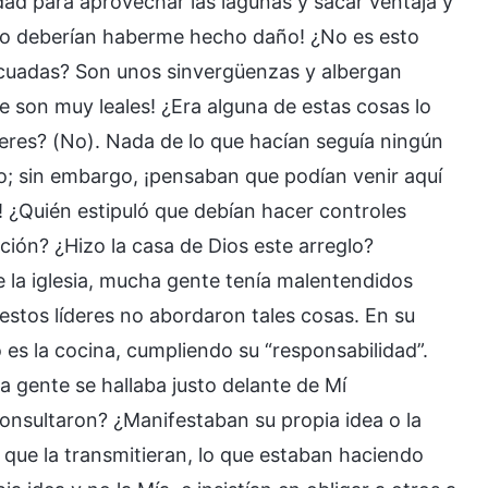
dad para aprovechar las lagunas y sacar ventaja y
¡no deberían haberme hecho daño! ¿No es esto
ecuadas? Son unos sinvergüenzas y albergan
 son muy leales! ¿Era alguna de estas cosas lo
deres? (No). Nada de lo que hacían seguía ningún
no; sin embargo, ¡pensaban que podían venir aquí
 ¿Quién estipuló que debían hacer controles
ción? ¿Hizo la casa de Dios este arreglo?
 la iglesia, mucha gente tenía malentendidos
estos líderes no abordaron tales cosas. En su
s la cocina, cumpliendo su “responsabilidad”.
ta gente se hallaba justo delante de Mí
nsultaron? ¿Manifestaban su propia idea o la
 que la transmitieran, lo que estaban haciendo