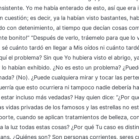
nsistente. Yo me había enterado de esto, así que era 
n cuestión; es decir, ya la habían visto bastantes, 
o con detenimiento, al tiempo que decían cosas como
te bonito!” “Después de verlo, tráemelo para que lo v
 sé cuánto tardó en llegar a Mis oídos ni cuánto tard
quí el problema? Sin que Yo hubiera visto el abrigo, 
 lo habían exhibido. ¿No es esto un problema? ¿Puede 
nada? (No). ¿Puede cualquiera mirar y tocar las pert
uerría que esto ocurriera ni tampoco nadie debería h
 estar incluso más vedadas? Hay quien dice: “¿Por qué
as vidas privadas de los famosos y las estrellas no e
porte, cuando se aplican tratamientos de belleza, co
a la luz todas estas cosas? ¿Por qué Tu caso es disti
fans. ¿Quiénes son? Son personas corrientes, seres 