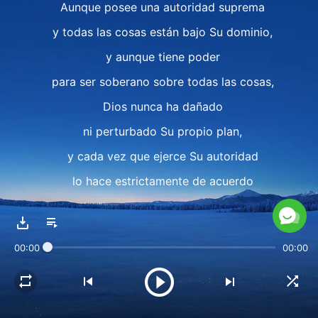
Aunque posee una autoridad suprema
y todas las cosas están bajo Su dominio,
y aunque tiene poder
para ser soberano sobre todas las cosas,
Dios nunca ha dañado
ni perturbado Su propio plan,
y cada vez que ejerce Su autoridad
lo hace estrictamente de acuerdo
con Sus propios principios;
Él sigue con precisión lo que Su boca pronunció,
00:00
00:00
así como los pasos y los objetivos de Su plan.
No es necesario decir que
todas las cosas bajo la soberanía de Dios