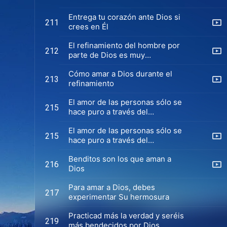
Entrega tu corazón ante Dios si
211
crees en Él
El refinamiento del hombre por
212
parte de Dios es muy
significativo (Versión 1)
Cómo amar a Dios durante el
213
refinamiento
El amor de las personas sólo se
215
hace puro a través del
sufrimiento del refinamiento
El amor de las personas sólo se
(Versión 1)
215
hace puro a través del
sufrimiento del refinamiento
Benditos son los que aman a
(Versión 2)
216
Dios
Para amar a Dios, debes
217
experimentar Su hermosura
Practicad más la verdad y seréis
219
más bendecidos por Dios