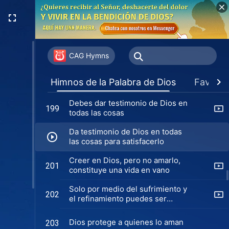
las pruebas
Abandonar la carne es practicar
195
la verdad
El significado de rebelarse
197
contra la carne
CAG Hymns
Solo al rebelarte contra la carne
198
Himnos de la Palabra de Dios
Favorit
puedes ver la hermosura de
Dios
Debes dar testimonio de Dios en
199
todas las cosas
Da testimonio de Dios en todas
las cosas para satisfacerlo
Creer en Dios, pero no amarlo,
201
constituye una vida en vano
Solo por medio del sufrimiento y
202
el refinamiento puedes ser
perfeccionado por Dios
Dios protege a quienes lo aman
203