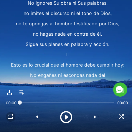
No ignores Su obra ni Sus palabras,
no imites el discurso ni el tono de Dios,
no te opongas al hombre testificado por Dios,
no hagas nada en contra de él.
Sigue sus planes en palabra y acción.
II
Esto es lo crucial que el hombre debe cumplir hoy:
No engañes ni escondas nada del
Dios que está frente a ti.
No digas palabras sucias o arrogantes.
00:00
00:00
No trates de engañarlo con palabras dulces.
No seas irrespetuoso frente a Dios,
obedece todo lo que dice Dios.