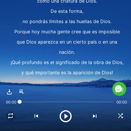
como una criatura de Dios.
De esta forma,
no pondrás límites a las huellas de Dios.
Porque hoy mucha gente cree que es imposible
que Dios aparezca en un cierto país o en una
nación.
¡Qué profundo es el significado de la obra de Dios,
y qué importante es la aparición de Dios!
¿Cómo pueden los conceptos
y pensamientos del hombre medirlos?
00:00
00:00
Abandona tus conceptos de naciones o de etnias
cuando buscas la aparición de Dios.
Así, tus propios conceptos no te limitarán;