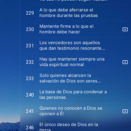
el final
A lo que debe aferrarse el
229
hombre durante las pruebas
Mantente firme a lo que el
230
hombre debe hacer
Los vencedores son aquellos
231
que dan testimonio resonante
por Dios
Hay que mantener siempre una
232
vida espiritual normal
Solo quienes alcancen la
233
salvación de Dios son seres
vivientes
La base de Dios para condenar a
240
las personas
Quienes no conocen a Dios se
241
oponen a Él
El único deseo de Dios en la
246
tierra