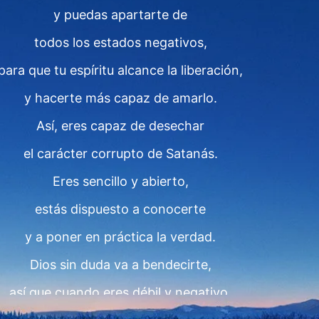
y puedas apartarte de
todos los estados negativos,
para que tu espíritu alcance la liberación,
y hacerte más capaz de amarlo.
Así, eres capaz de desechar
el carácter corrupto de Satanás.
Eres sencillo y abierto,
estás dispuesto a conocerte
y a poner en práctica la verdad.
Dios sin duda va a bendecirte,
así que cuando eres débil y negativo,