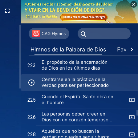
Sólo viviendo la realidad puedes
220
dar testimonio
¿La palabra de Dios se ha
221
convertido verdaderamente en
CAG Hymns
tu vida?
La humildad de Dios es muy
222
Himnos de la Palabra de Dios
Favorit
adorable
El propósito de la encarnación
223
de Dios en los últimos días
Centrarse en la práctica de la
verdad para ser perfeccionado
Cuando el Espíritu Santo obra en
225
el hombre
Las personas deben creer en
226
Dios con un corazón temeroso
de Él
Aquellos que no buscan la
228
verdad no pueden seguir hasta