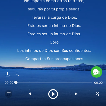
No importa cómo otros te traten,
seguirás por tu propia senda,
llevarás la carga de Dios.
Esto es ser un íntimo de Dios.
Esto es ser un íntimo de Dios.
Coro
Los íntimos de Dios son Sus confidentes.
Comparten Sus preocupaciones
y Sus deseos con Él.
Aun con dolor y débiles, soportan el dolor,
00:00
00:00
dejan lo que aman por satisfacer a Dios,
por satisfacer a Dios.
Verso 2