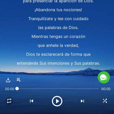
para presenciar la aparición de Dios.
¡Abandona tus nociones!
Tranquilízate y lee con cuidado
las palabras de Dios.
Mientras tengas un corazón
que anhele la verdad,
Dios te esclarecerá de forma que
entenderás Sus intenciones y Sus palabras.
¡Abandonad vuestros argumentos
de "imposibilidad"!
00:00
00:00
Cuanto más crea la gente que algo es imposible,
más factible es que ocurra,
porque la sabiduría de Dios