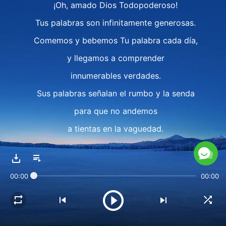
¡Oh, amado Dios Todopoderoso!
Tus palabras son infinitamente generosas.
Comemos y bebemos Tu palabra cada día,
y llegamos a comprender
innumerables verdades.
Sus palabras señalan el rumbo y la senda
para que no andemos
a tientas en la vaguedad.
Nuestro corazón tiene paz
y satisfacción infinita,
00:00
00:00
y esta es verdaderamente
la gracia y la bendición de Dios.
Cantamos, bailamos