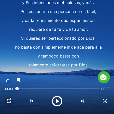
y Sus intenciones meticulosas, y más.
Perfeccionar a una persona no es fácil,
y cada refinamiento que experimentas
requiere de tu fe y de tu amor.
Si quieres ser perfeccionado por Dios,
no basta con simplemente ir de acá para allá
y tampoco basta con
solamente esforzarse por Dios.
Debes poseer muchas cosas
para ser capaz de convertirte
00:00
00:00
en alguien perfeccionado por Dios.
II
Cuando te enfrentas a sufrimientos