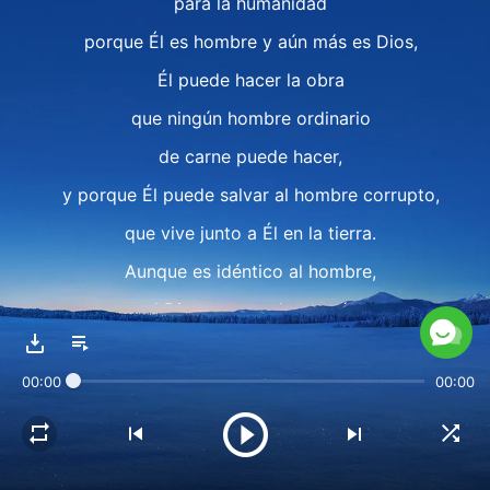
para la humanidad
porque Él es hombre y aún más es Dios,
Él puede hacer la obra
que ningún hombre ordinario
de carne puede hacer,
y porque Él puede salvar al hombre corrupto,
que vive junto a Él en la tierra.
Aunque es idéntico al hombre,
el Dios encarnado es más
importante para la humanidad
00:00
00:00
que cualquier persona de valor,
porque Él puede hacer la obra
que no puede ser hecha