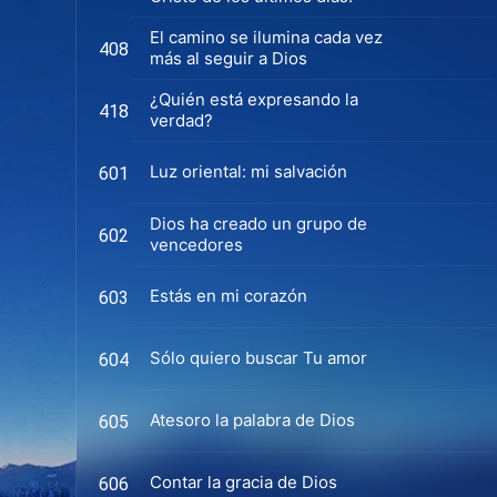
El camino se ilumina cada vez
408
más al seguir a Dios
¿Quién está expresando la
418
verdad?
Luz oriental: mi salvación
601
Dios ha creado un grupo de
602
vencedores
Estás en mi corazón
603
Sólo quiero buscar Tu amor
604
Atesoro la palabra de Dios
605
Contar la gracia de Dios
606