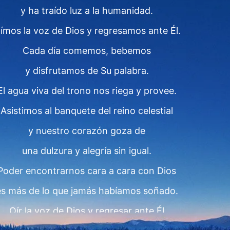
y ha traído luz a la humanidad.
ímos la voz de Dios y regresamos ante Él.
Cada día comemos, bebemos
y disfrutamos de Su palabra.
El agua viva del trono nos riega y provee.
Asistimos al banquete del reino celestial
y nuestro corazón goza de
una dulzura y alegría sin igual.
Poder encontrarnos cara a cara con Dios
es más de lo que jamás habíamos soñado.
Oír la voz de Dios y regresar ante Él