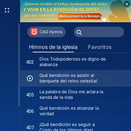
CAG Hymns
Himnos de la iglesia
Favoritos
Dios Todopoderoso es digno de
402
alabanza
Qué bendición es asistir al
banquete del reino celestial
La palabra de Dios me aclara la
405
senda de la vida
Qué bendición es alcanzar la
406
verdad
¡Qué bendición es seguir a
407
Cristo de los últimos días!