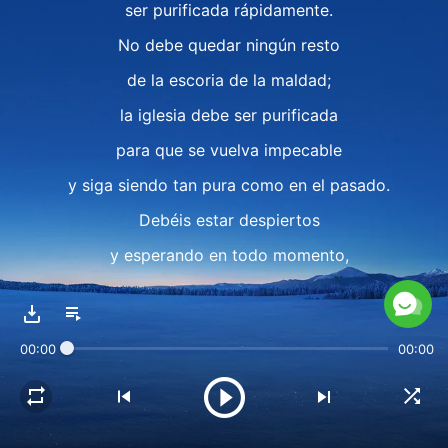
ser purificada rápidamente.
No debe quedar ningún resto
de la escoria de la maldad;
la iglesia debe ser purificada
para que se vuelva impecable
y siga siendo tan pura como en el pasado.
Debéis estar despiertos
y esperando en todo momento,
y debéis orar más delante de Mí.
Debéis desentrañar las diversas tramas
00:00
00:00
y argucias engañosas de Satanás,
reconocer los espíritus, conocer a la gente
y ser capaces de discernir todo tipo de