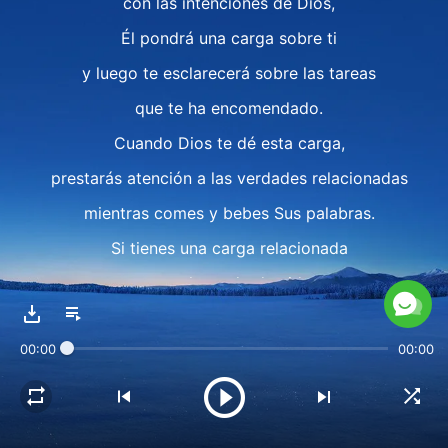
con las intenciones de Dios,
Él pondrá una carga sobre ti
y luego te esclarecerá sobre las tareas
que te ha encomendado.
Cuando Dios te dé esta carga,
prestarás atención a las verdades relacionadas
mientras comes y bebes Sus palabras.
Si tienes una carga relacionada
con el estado de vida
de tus hermanos y hermanas,
00:00
00:00
entonces se trata de una carga
que Dios te ha encomendado
y siempre llevarás esta carga contigo