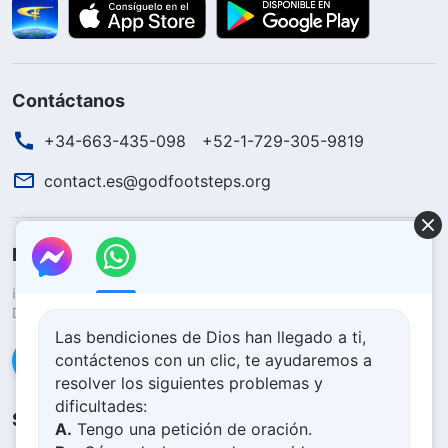
Contáctanos
+34-663-435-098
+52-1-729-305-9819
contact.es@godfootsteps.org
El reino de Dios ha llegado
¡El reino de Dios ha llegado al mundo! ¿Deseas entrar al reino de
Dios?
Saber más
Las bendiciones de Dios han llegado a ti,
contáctenos con un clic, te ayudaremos a
Conéctate con nosotros en Messenger
resolver los siguientes problemas y
dificultades:
Síguenos
A.
Tengo una petición de oración.