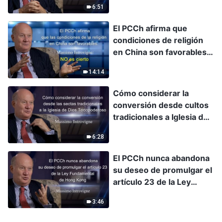
6:51
Massimo Introvigne
El PCCh afirma que
condiciones de religión
en China son favorables.
Massimo Introvigne: NO
14:14
es cierto
Cómo considerar la
conversión desde cultos
tradicionales a Iglesia de
Dios Todopoderoso -
6:28
Introvigne
El PCCh nunca abandona
su deseo de promulgar el
artículo 23 de la Ley
Fundamental de HK -
3:46
Introvigne