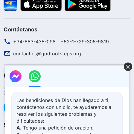
Contáctanos
+34-663-435-098
+52-1-729-305-9819
contact.es@godfootsteps.org
El reino de Dios ha llegado
¡El reino de Dios ha llegado al mundo! ¿Deseas entrar al reino de
Dios?
Saber más
Las bendiciones de Dios han llegado a ti,
contáctenos con un clic, te ayudaremos a
Conéctate con nosotros en Messenger
resolver los siguientes problemas y
dificultades:
Síguenos
A.
Tengo una petición de oración.