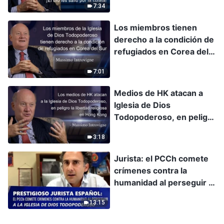
7:34
Introvigne
Los miembros tienen
derecho a la condición de
refugiados en Corea del
Sur - Massimo Introvigne
7:01
Medios de HK atacan a
Iglesia de Dios
Todopoderoso, en peligro
libertad religiosa en HK -
3:18
Introvigne
Jurista: el PCCh comete
crímenes contra la
humanidad al perseguir a
la Iglesia de Dios
13:15
Todopoderoso