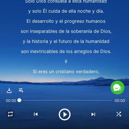
Solo Dios consuela a esta humanidad
y solo Él cuida de ella noche y día.
El desarrollo y el progreso humanos
son inseparables de la soberanía de Dios,
y la historia y el futuro de la humanidad
son inextricables de los arreglos de Dios.
II
Si eres un cristiano verdadero,
creerás sin duda
que el auge y la caída
00:00
00:00
de cualquier país o nación
ocurren de acuerdo con los arreglos de Dios.
Solo Él conoce el destino de un país o nación,