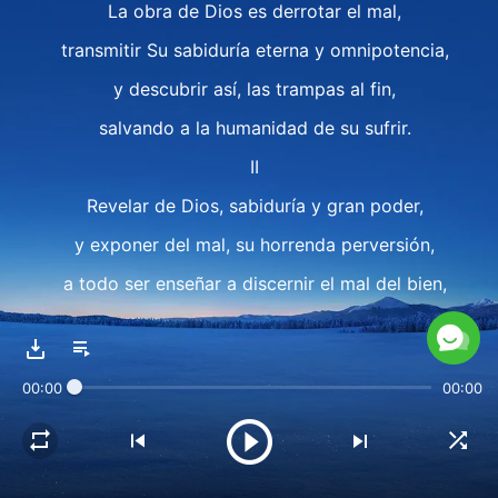
La obra de Dios es derrotar el mal,
transmitir Su sabiduría eterna y omnipotencia,
y descubrir así, las trampas al fin,
salvando a la humanidad de su sufrir.
II
Revelar de Dios, sabiduría y gran poder,
y exponer del mal, su horrenda perversión,
a todo ser enseñar a discernir el mal del bien,
saber que quien lo guía todo, Dios mismo es,
ver claro a Satán, enemigo de la humanidad,
00:00
00:00
que es un ser maligno, un réprobo,
diferenciar entre bien o mal, mentiras o verdad,
santidad o maldad, grandeza o ruindad.