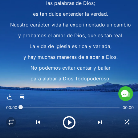
las palabras de Dios;
es tan dulce entender la verdad.
Nuestro carácter-vida ha experimentado un cambio
y probamos el amor de Dios, que es tan real.
La vida de iglesia es rica y variada,
y hay muchas maneras de alabar a Dios.
No podemos evitar cantar y bailar
para alabar a Dios Todopoderoso.
No hay preceptos ni limitaciones,
la alabanza sincera nos llena de júbilo.
00:00
00:00
Vivir ante Dios nos trae la felicidad verdadera
y lo alabamos con un corazón amante de Dios.
II