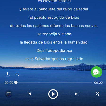
es elevado ante Él
y asiste al banquete del reino celestial.
El pueblo escogido de Dios
de todas las naciones difunde las buenas nuevas,
se regocija y alaba
la llegada de Dios entre la humanidad.
Dios Todopoderoso
es el Salvador que ha regresado
y Su aparición trae la luz a la humanidad.
Él expresa la verdad para juzgar
00:00
00:00
y salvar a la humanidad,
purificando nuestras actitudes corruptas.
Nos salvamos a través del juicio