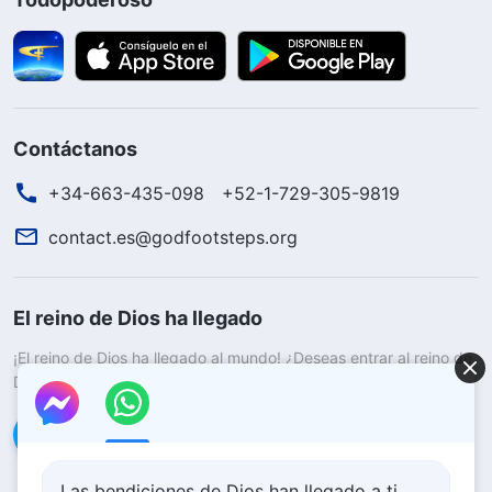
Contáctanos
+34-663-435-098
+52-1-729-305-9819
contact.es@godfootsteps.org
El reino de Dios ha llegado
¡El reino de Dios ha llegado al mundo! ¿Deseas entrar al reino de
Dios?
Saber más
Conéctate con nosotros en Messenger
Las bendiciones de Dios han llegado a ti,