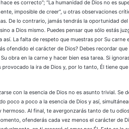
hace es correcto”; “La humanidad de Dios no es superi
ente, imposible de creer”, u otras observaciones crít
tas. De lo contrario, jamás tendrás la oportunidad de
sino a Dios mismo. Puedes pensar que sólo estás juzg
 así. La falta de respeto que muestras por Su carne es
ás ofendido el carácter de Dios? Debes recordar que t
 Su obra en la carne y hacer bien esa tarea. Si ignor
 provocado la ira de Dios y, por lo tanto, Él tiene qu
zarse con la esencia de Dios no es asunto trivial. Se 
do poco a poco a la esencia de Dios y así, simultáne
y hermoso. Al final, te avergonzarás tanto de tu odio
omento, ofenderás cada vez menos el carácter de Di