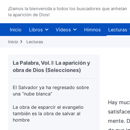
Lo que significa ser una persona
¡Damos la bienvenida a todos los buscadores que anhelan
la aparición de Dios!
verdadera
¿Qué sabes de la fe?
Inicio
Libros
Vídeos
Himnos
Lecturas
Cuando las hojas caídas regresen a
Inicio
Lecturas
sus raíces, lamentarás todo el mal
que has hecho
La Palabra, Vol. I: La aparición y
Nadie que sea de la carne puede
obra de Dios (Selecciones)
escapar del día de la ira
El Salvador ya ha regresado sobre
una “nube blanca”
Hay much
La obra de esparcir el evangelio
satisface
también es la obra de salvar al
hombre
mente. D