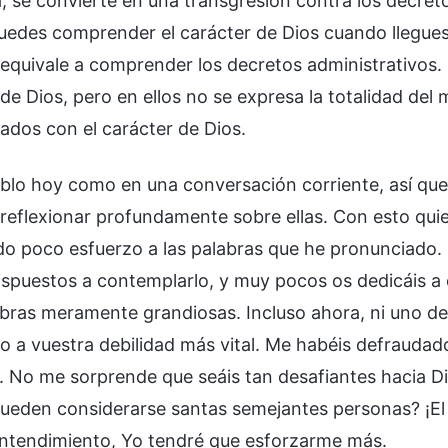
va, se convierte en una transgresión contra los decre
uedes comprender el carácter de Dios cuando llegues
 equivale a comprender los decretos administrativos.
de Dios, pero en ellos no se expresa la totalidad del
zados con el carácter de Dios.
blo hoy como en una conversación corriente, así que 
reflexionar profundamente sobre ellas. Con esto qui
o poco esfuerzo a las palabras que he pronunciado. En
spuestos a contemplarlo, y muy pocos os dedicáis a e
abras meramente grandiosas. Incluso ahora, ni uno d
o a vuestra debilidad más vital. Me habéis defraudad
. No me sorprende que seáis tan desafiantes hacia Dio
eden considerarse santas semejantes personas? ¡El c
ntendimiento, Yo tendré que esforzarme más.