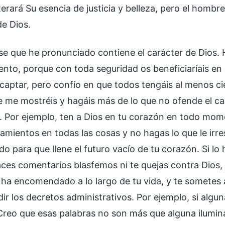
erará Su esencia de justicia y belleza, pero el hombr
de Dios.
se que he pronunciado contiene el carácter de Dios. 
ento, porque con toda seguridad os beneficiaríais en
e captar, pero confío en que todos tengáis al menos c
e me mostréis y hagáis más de lo que no ofende el c
o. Por ejemplo, ten a Dios en tu corazón en todo mo
amientos en todas las cosas y no hagas lo que le irr
ido para que llene el futuro vacío de tu corazón. Si lo
ces comentarios blasfemos ni te quejas contra Dios,
e ha encomendado a lo largo de tu vida, y te sometes
ir los decretos administrativos. Por ejemplo, si algu
“Creo que esas palabras no son más que alguna ilumina