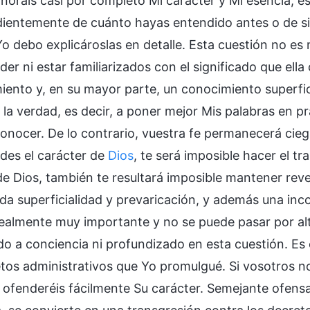
gnoráis casi por completo Mi carácter y Mi esencia, e
ientemente de cuánto hayas entendido antes o de si 
Yo debo explicároslas en detalle. Esta cuestión no es
er ni estar familiarizados con el significado que ell
iento y, en su mayor parte, un conocimiento superfic
 la verdad, es decir, a poner mejor Mis palabras en p
conocer. De lo contrario, vuestra fe permanecerá ciega
es el carácter de
Dios
, te será imposible hacer el t
de Dios, también te resultará imposible mantener reve
da superficialidad y prevaricación, y además una inc
realmente muy importante y no se puede pasar por al
o a conciencia ni profundizado en esta cuestión. Es
etos administrativos que Yo promulgué. Si vosotros n
 ofenderéis fácilmente Su carácter. Semejante ofensa