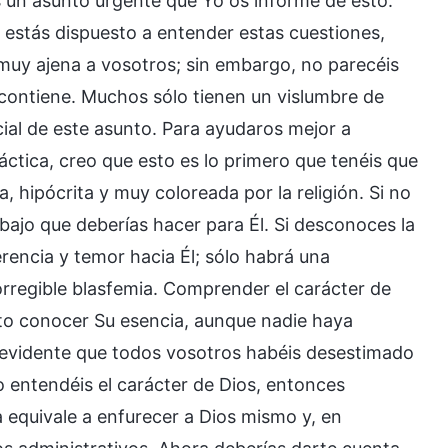
s un asunto urgente que Yo os informe de esto.
estás dispuesto a entender estas cuestiones,
 muy ajena a vosotros; sin embargo, no parecéis
a contiene. Muchos sólo tienen un vislumbre de
ial de este asunto. Para ayudaros mejor a
ráctica, creo que esto es lo primero que tenéis que
, hipócrita y muy coloreada por la religión. Si no
rabajo que deberías hacer para Él. Si desconoces la
rencia y temor hacia Él; sólo habrá una
orregible blasfemia. Comprender el carácter de
to conocer Su esencia, aunque nadie haya
 evidente que todos vosotros habéis desestimado
o entendéis el carácter de Dios, entonces
 equivale a enfurecer a Dios mismo y, en