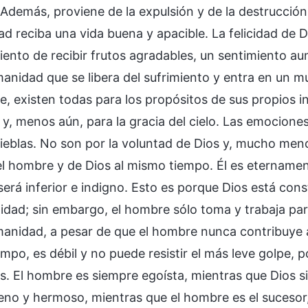
Además, proviene de la expulsión y de la destrucción
d reciba una vida buena y apacible. La felicidad de 
iento de recibir frutos agradables, un sentimiento au
manidad que se libera del sufrimiento y entra en un 
e, existen todas para los propósitos de sus propios inte
y, menos aún, para la gracia del cielo. Las emocion
inieblas. No son por la voluntad de Dios y, mucho men
el hombre y de Dios al mismo tiempo. Él es etername
será inferior e indigno. Esto es porque Dios está co
idad; sin embargo, el hombre sólo toma y trabaja par
anidad, a pesar de que el hombre nunca contribuye a l
empo, es débil y no puede resistir el más leve golpe,
s. El hombre es siempre egoísta, mientras que Dios si
ueno y hermoso, mientras que el hombre es el sucesor,