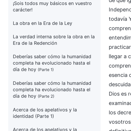
de que i
¡Sois todos muy básicos en vuestro
Independ
carácter!
todavía 
La obra en la Era de la Ley
comprend
La verdad interna sobre la obra en la
entendim
Era de la Redención
practicar
llegar a 
Deberías saber cómo la humanidad
completa ha evolucionado hasta el
comprend
día de hoy
(Parte 1)
esencia 
Deberías saber cómo la humanidad
descuida
completa ha evolucionado hasta el
Dios es 
día de hoy
(Parte 2)
examinad
Acerca de los apelativos y la
los decr
identidad (Parte 1)
vosotros
Acerca de los apelativos y la