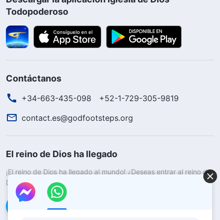
Todopoderoso
Contáctanos
+34-663-435-098
+52-1-729-305-9819
contact.es@godfootsteps.org
El reino de Dios ha llegado
¡El reino de Dios ha llegado al mundo! ¿Deseas entrar al reino de
Dios?
Saber más
Conéctate con nosotros en Messenger