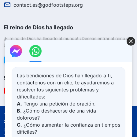
contact.es@godfootsteps.org
El reino de Dios ha llegado
¡El reino de Dios ha llegado al mundo! ¿Deseas entrar al reino de
Dios?
Saber más
Conéctate con nosotros en Messenger
Las bendiciones de Dios han llegado a ti,
Síguenos
contáctenos con un clic, te ayudaremos a
resolver los siguientes problemas y
dificultades:
A.
Tengo una petición de oración.
B.
¿Cómo deshacerse de una vida
Términos de uso
Política de privacidad
dolorosa?
Créditos
Política De Cookies
C.
¿Cómo aumentar la confianza en tiempos
Copyright © 2026
Iglesia de Dios Todopoderoso.
difíciles?
Todos los derechos reservados.