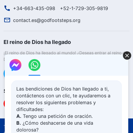
+34-663-435-098
+52-1-729-305-9819
contact.es@godfootsteps.org
El reino de Dios ha llegado
¡El reino de Dios ha llegado al mundo! ¿Deseas entrar al reino de
Dios?
Saber más
Conéctate con nosotros en Messenger
Las bendiciones de Dios han llegado a ti,
Síguenos
contáctenos con un clic, te ayudaremos a
resolver los siguientes problemas y
dificultades:
A.
Tengo una petición de oración.
B.
¿Cómo deshacerse de una vida
Términos de uso
Política de privacidad
dolorosa?