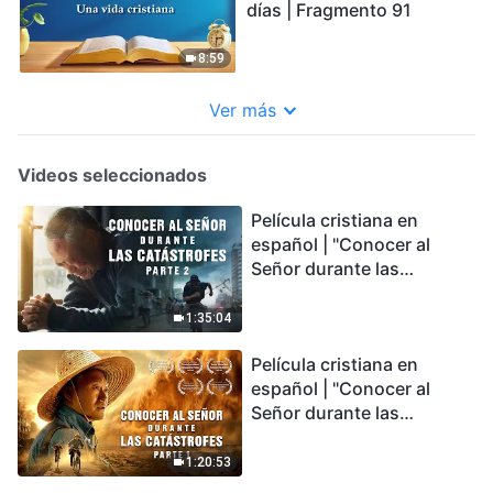
días | Fragmento 91
8:59
Ver más
Videos seleccionados
Película cristiana en
español | "Conocer al
Señor durante las
catástrofes" (Parte 2) La
Tierra se enfrenta a una
1:35:04
extinción masiva. ¿Cómo
Película cristiana en
podemos sobrevivir?
español | "Conocer al
Señor durante las
catástrofes" (Parte 1) El
desastre del fin es
1:20:53
irreversible, ¿dónde