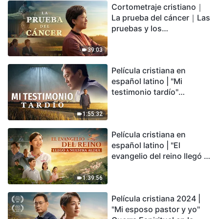
Cortometraje cristiano｜
encontrarás refugio?
La prueba del cáncer｜Las
pruebas y los
refinamientos son
bendiciones de Dios
39:03
Película cristiana en
español latino | "Mi
testimonio tardío"
Testimonio de
arrepentimiento
1:55:32
profundamente
Película cristiana en
conmovedor
español latino | "El
evangelio del reino llegó a
nuestra aldea"
1:39:56
Película cristiana 2024 |
"Mi esposo pastor y yo"