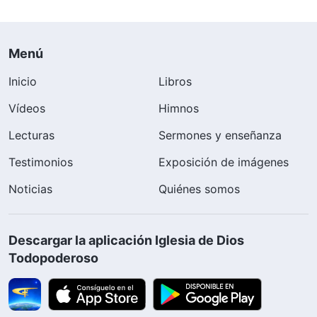
consideran los intereses
de la casa de Dios, e
incluso los venden y los
Menú
intercambian por gloria
personal (IX) Parte 1
Inicio
Libros
Vídeos
Himnos
Lecturas
Sermones y enseñanza
Testimonios
Exposición de imágenes
Noticias
Quiénes somos
Descargar la aplicación Iglesia de Dios
Todopoderoso