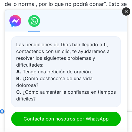
de lo normal, por lo que no podrá donar”. Esto se
debe a un consumo excesivo de carne. La
finalidad principal de celebrar estas festividades
tradicionales es disfrutar de buena comida y
bebida. Ha pasado de generación en generación,
Las bendiciones de Dios han llegado a ti,
de ancianos a jóvenes, y se convierte en una
contáctenos con un clic, te ayudaremos a
resolver los siguientes problemas y
tradición. Los pensamientos y puntos de vista
dificultades:
subyacentes que inculcan estas tradiciones, así
A.
Tengo una petición de oración.
B.
¿Cómo deshacerse de una vida
como ciertos dichos supersticiosos, también se
dolorosa?
transmiten de ancianos a la generación más
C.
¿Cómo aumentar la confianza en tiempos
joven.
difíciles?
D.
Aprender la Palabra de Dios y acercarse
a Dios
¿Qué otros dichos supersticiosos existen? ¿Se
Cómo perseguir la verdad (15)
Parte 2
Contacta con nosotros por WhatsApp
E.
¿Cómo acoger al Señor Jesús?
produce a menudo el tic ocular que acabo de
00:00
58:15