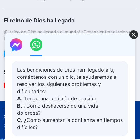
El reino de Dios ha llegado
¡El reino de Dios ha llegado al mundo! ¿Deseas entrar al reino de
Dios?
Saber más
Conéctate con nosotros en Messenger
Las bendiciones de Dios han llegado a ti,
Síguenos
contáctenos con un clic, te ayudaremos a
resolver los siguientes problemas y
dificultades:
A.
Tengo una petición de oración.
B.
¿Cómo deshacerse de una vida
Términos de uso
Política de privacidad
dolorosa?
Créditos
Política De Cookies
C.
¿Cómo aumentar la confianza en tiempos
Copyright © 2026
Iglesia de Dios Todopoderoso.
difíciles?
Todos los derechos reservados.
D.
Aprender la Palabra de Dios y acercarse