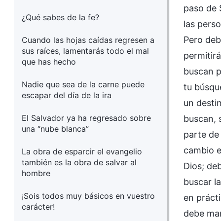
paso de 
¿Qué sabes de la fe?
las pers
Pero deb
Cuando las hojas caídas regresen a
sus raíces, lamentarás todo el mal
permitir
que has hecho
buscan p
Nadie que sea de la carne puede
tu búsqu
escapar del día de la ira
un desti
El Salvador ya ha regresado sobre
buscan, s
una “nube blanca”
parte de
cambio e
La obra de esparcir el evangelio
también es la obra de salvar al
Dios; deb
hombre
buscar l
¡Sois todos muy básicos en vuestro
en prácti
carácter!
debe man