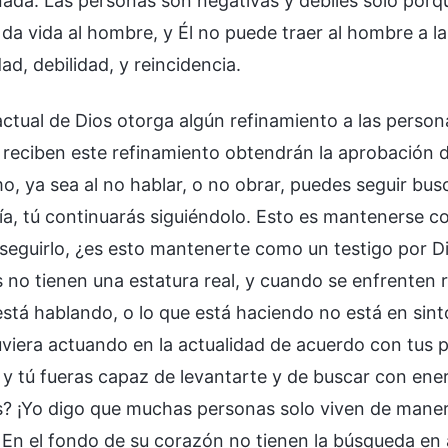
nada. Las personas son negativas y débiles solo porqu
 da vida al hombre, y Él no puede traer al hombre a 
ad, debilidad, y reincidencia.
actual de Dios otorga algún refinamiento a las perso
 reciben este refinamiento obtendrán la aprobación 
mo, ya sea al no hablar, o no obrar, puedes seguir bu
a, tú continuarás siguiéndolo. Esto es mantenerse com
 seguirlo, ¿es esto mantenerte como un testigo por D
 no tienen una estatura real, y cuando se enfrenten
stá hablando, o lo que está haciendo no está en sinto
viera actuando en la actualidad de acuerdo con tus pr
 y tú fueras capaz de levantarte y de buscar con ene
? ¡Yo digo que muchas personas solo viven de mane
En el fondo de su corazón no tienen la búsqueda en 