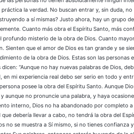
e las personas no tienen absolutamente ningún interés
 práctica la verdad. No buscan entrar y, sin duda, n
struyendo a sí mismas? Justo ahora, hay un grupo d
emente. Cuanto más obra el Espíritu Santo, más con
el profundo misterio de la obra de Dios. Cuanto mayor
n. Sienten que el amor de Dios es tan grande y se sie
dimiento de la obra de Dios. Estas son las personas e
 dicen: “Aunque no hay nuevas palabras de Dios, de
, en mi experiencia real debo ser serio en todo y entra
 persona posee la obra del Espíritu Santo. Aunque Dio
 y aunque no pronuncie una palabra, y haya ocasione
ento interno, Dios no ha abandonado por completo a 
 que debería llevar a cabo, no tendrá la obra del Esp
ios no se muestra a Sí mismo, si no tienes confianza 