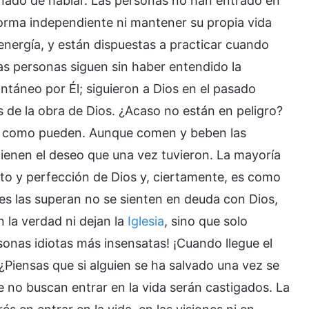
nado de hablar. Las personas no han entrado en
forma independiente ni mantener su propia vida
 energía, y están dispuestas a practicar cuando
as personas siguen sin haber entendido la
táneo por Él; siguieron a Dios en el pasado
 de la obra de Dios. ¿Acaso no están en peligro?
as como pueden. Aunque comen y beben las
 tienen el deseo que una vez tuvieron. La mayoría
nto y perfección de Dios y, ciertamente, es como
es las superan no se sienten en deuda con Dios,
 la verdad ni dejan la
Iglesia
, sino que solo
sonas idiotas más insensatas! ¡Cuando llegue el
¿Piensas que si alguien se ha salvado una vez se
 no buscan entrar en la vida serán castigados. La