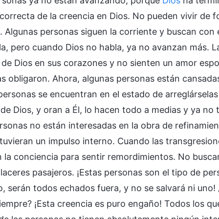
rsonas ya no están avanzando, porque
Dios
ha termi
 correcta de la creencia en Dios. No pueden vivir de 
al. Algunas personas siguen la corriente y buscan con
la, pero cuando Dios no habla, ya no avanzan más. L
 de Dios en sus corazones y no sienten un amor espon
as obligaron. Ahora, algunas personas están cansadas
ersonas se encuentran en el estado de arreglársel
 de Dios, y oran a Él, lo hacen todo a medias y ya no
ersonas no están interesadas en la obra de refinamie
 tuvieran un impulso interno. Cuando las transgresion
n la conciencia para sentir remordimientos. No buscan
laceres pasajeros. ¡Estas personas son el tipo de per
 serán todos echados fuera, y no se salvará ni uno! 
siempre? ¡Esta creencia es puro engaño! Todos los que