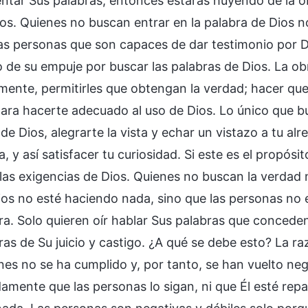
ntar Sus palabras, entonces estarás huyendo de la o
os. Quienes no buscan entrar en la palabra de Dios
as personas que son capaces de dar testimonio por D
 de su empuje por buscar las palabras de Dios. La obr
lmente, permitirles que obtengan la verdad; hacer que
para hacerte adecuado al uso de Dios. Lo único que bu
de Dios, alegrarte la vista y echar un vistazo a tu a
, y así satisfacer tu curiosidad. Si este es el propó
las exigencias de Dios. Quienes no buscan la verdad 
ios no esté haciendo nada, sino que las personas no
ra. Solo quieren oír hablar Sus palabras que concede
ras de Su juicio y castigo. ¿A qué se debe esto? La r
nes no se ha cumplido y, por tanto, se han vuelto neg
damente que las personas lo sigan, ni que Él esté re