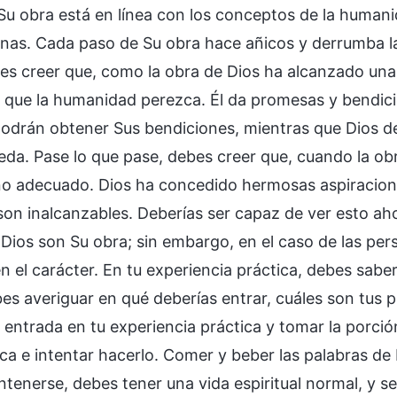
Su obra está en línea con los conceptos de la humani
onas. Cada paso de Su obra hace añicos y derrumba la
es creer que, como la obra de Dios ha alcanzado una
á que la humanidad perezca. Él da promesas y bendici
odrán obtener Sus bendiciones, mientras que Dios d
eda. Pase lo que pase, debes creer que, cuando la ob
no adecuado. Dios ha concedido hermosas aspiracione
on inalcanzables. Deberías ser capaz de ver esto ahor
 Dios son Su obra; sin embargo, en el caso de las p
n el carácter. En tu experiencia práctica, debes sab
es averiguar en qué deberías entrar, cuáles son tus p
a entrada en tu experiencia práctica y tomar la porci
ca e intentar hacerlo. Comer y beber las palabras de D
tenerse, debes tener una vida espiritual normal, y s