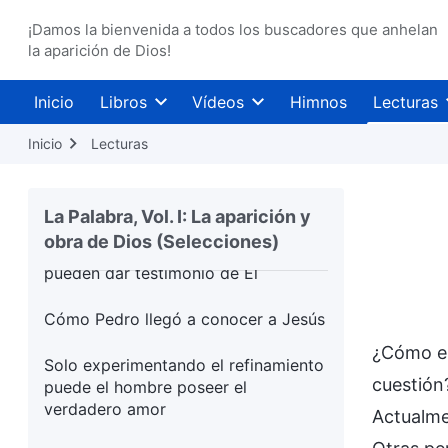
Sólo al experimentar pruebas
¡Damos la bienvenida a todos los buscadores que anhelan
dolorosas puedes conocer el
la aparición de Dios!
encanto de Dios
Inicio
Libros
Vídeos
Himnos
Lecturas
Sólo amar a Dios es realmente creer
en Dios
Inicio
Lecturas
Una breve charla sobre “El Reino
Milenario ha llegado”
La Palabra, Vol. I: La aparición y
obra de Dios (Selecciones)
Solo aquellos que conocen a Dios
pueden dar testimonio de Él
Cómo Pedro llegó a conocer a Jesús
¿Cómo es
Solo experimentando el refinamiento
cuestión
puede el hombre poseer el
verdadero amor
Actualme