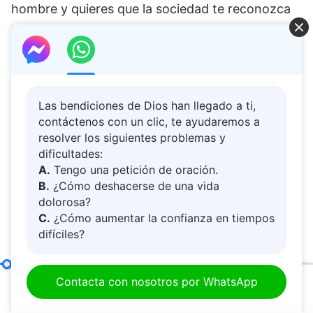
Las bendiciones de Dios han llegado a ti,
contáctenos con un clic, te ayudaremos a
resolver los siguientes problemas y
dificultades:
A.
Tengo una petición de oración.
B.
¿Cómo deshacerse de una vida
dolorosa?
C.
¿Cómo aumentar la confianza en tiempos
difíciles?
D.
Aprender la Palabra de Dios y acercarse
a Dios
Qué significa perseguir la verdad (12)
Parte 1
Contacta con nosotros por WhatsApp
E.
¿Cómo acoger al Señor Jesús?
00:20
51:16